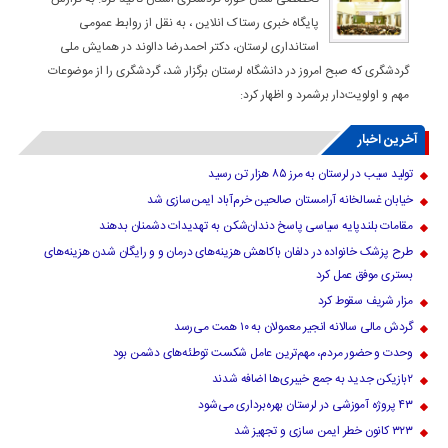
پایگاه خبری رستاک انلاین ، به نقل از روابط عمومی
استانداری لرستان، دکتر احمدرضا دالوند در همایش ملی
گردشگری که صبح امروز در دانشگاه لرستان برگزار شد، گردشگری را از موضوعات
مهم و اولویت‌دار برشمرد و اظهار کرد:
آخرین اخبار
تولید سیب در لرستان به مرز ۸۵ هزار تن رسید
خیابان غسالخانه آرامستان صالحین خرم‌آباد ایمن‌سازی شد
مقامات بلندپایه سیاسی پاسخ دندان‌شکن به تهدیدات دشمنان بدهند
طرح پزشک خانواده در دلفان باکاهش هزینه‌های درمان و و رایگان شدن هزینه‌های
بستری موفق عمل کرد
مزار شریف سقوط کرد
گردش مالی سالانه انجیر معمولان به ۱۰ همت می‌رسد
وحدت و حضور مردم، مهم‌ترین عامل شکست توطئه‌های دشمن بود
۲بازیکن جدید به جمع خیبری‌ها اضافه شدند
۴۳ پروژه آموزشی در لرستان بهره‌برداری می‌شود
۳۲۳ کانون خطر ایمن سازی و تجهیز شد