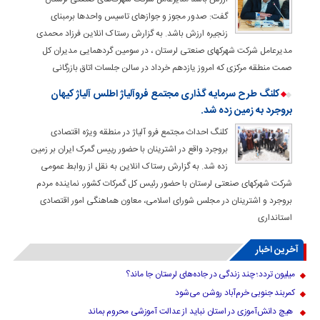
گفت: صدور مجوز و جوازهای تاسیس واحدها برمبنای
زنجیره ارزش باشد. به گزارش رستاک انلاین فرزاد محمدی
مدیرعامل شرکت شهرکهای صنعتی لرستان ، در سومین گردهمایی مدیران کل
صمت منطقه مرکزی که امروز یازدهم خرداد در سالن جلسات اتاق بازرگانی
کلنگ طرح سرمایه گذاری مجتمع فروآلیاژ اطلس آلیاژ کیهان
بروجرد به زمین زده شد.
کلنگ احداث مجتمع فرو آلیاژ در منطقه ویژه اقتصادی
بروجرد واقع در اشترینان با حضور رییس گمرک ایران بر زمین
زده شد. به گزارش رستاک انلاین به نقل از روابط عمومی
شرکت شهرکهای صنعتی لرستان با حضور رئیس کل گمرکات کشور، نماینده مردم
بروجرد و اشترینان در مجلس شورای اسلامی، معاون هماهنگی امور اقتصادی
استانداری
آخرین اخبار
میلیون تردد؛ چند زندگی در جاده‌های لرستان جا ماند؟
کمربند جنوبی خرم‌‌آباد روشن می‌شود
هیچ دانش‌آموزی در استان نباید از عدالت آموزشی محروم بماند