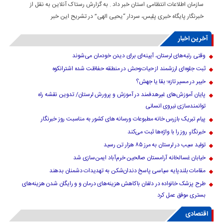
سازمان اطلاعات انتظامی استان خبر داد . به گزارش رستاک آنلاین به نقل از
خبرنگار پایگاه خبری پلیس، سردار “یحیی الهی” در تشریح این خبر
آخرین اخبار
وقتی رتبه‌های لرستان، آیینه‌ای برای دیدن خودمان می‌شوند
ثبت جلوه‌ای ارزشمند از حیات‌وحش در منطقه حفاظت شده اشترانکوه
خیبر در مسیر تازه؛ بقا یا جهش؟
پایان آموزش‌های غیرهدفمند در آموزش و پرورش لرستان/ تدوین نقشه راه
توانمندسازی نیروی انسانی
پیام تبریک بازرس خانه مطبوعات ورسانه های کشور به مناسبت روز خبرنگار
خبرنگار، روز را با واژه‌ها ثبت می‌کند
تولید سیب در لرستان به مرز ۸۵ هزار تن رسید
خیابان غسالخانه آرامستان صالحین خرم‌آباد ایمن‌سازی شد
مقامات بلندپایه سیاسی پاسخ دندان‌شکن به تهدیدات دشمنان بدهند
طرح پزشک خانواده در دلفان باکاهش هزینه‌های درمان و و رایگان شدن هزینه‌های
بستری موفق عمل کرد
اقتصادی