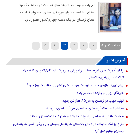
تیم رادین نود بعد از چند سال فعالیت در سطح لیگ برتر
استان ، با کسب عنوان قهرمانی استان به عنوان نماینده
استان لرستان در لیگ دسته چهارم کشور حضور دارد .
صفحه ۳ از ۵
‹
۱
۲
۳
۴
۵
›
آخرین اخبار
پایان آموزش‌های غیرهدفمند در آموزش و پرورش لرستان/ تدوین نقشه راه
توانمندسازی نیروی انسانی
پیام تبریک بازرس خانه مطبوعات ورسانه های کشور به مناسبت روز خبرنگار
خبرنگار، روز را با واژه‌ها ثبت می‌کند
تولید سیب در لرستان به مرز ۸۵ هزار تن رسید
خیابان غسالخانه آرامستان صالحین خرم‌آباد ایمن‌سازی شد
مقامات بلندپایه سیاسی پاسخ دندان‌شکن به تهدیدات دشمنان بدهند
طرح پزشک خانواده در دلفان باکاهش هزینه‌های درمان و و رایگان شدن هزینه‌های
بستری موفق عمل کرد