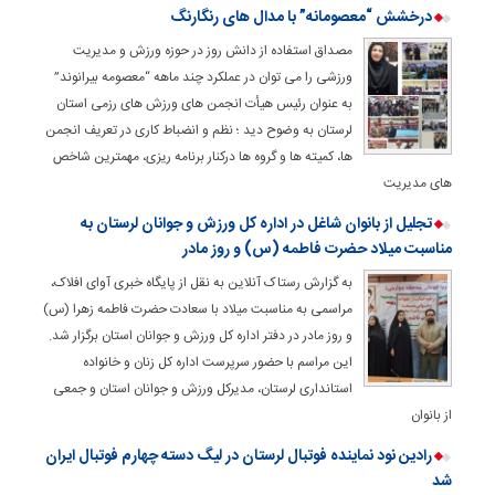
درخشش “معصومانه” با مدال های رنگارنگ
مصداق استفاده از دانش روز در حوزه ورزش و مدیریت
ورزشی را می توان در عملکرد چند ماهه “معصومه بیرانوند”
به عنوان رئیس هیأت انجمن های ورزش های رزمی استان
لرستان به وضوح دید ؛ نظم و انضباط کاری در تعریف انجمن
ها، کمیته ها و گروه ها درکنار برنامه ریزی، مهمترین شاخص
های مدیریت
تجلیل از بانوان شاغل در اداره کل ورزش و جوانان لرستان به
مناسبت میلاد حضرت فاطمه (س) و روز مادر
به گزارش رستاک آنلاین به نقل از پایگاه خبری آوای افلاک،
مراسمی به مناسبت میلاد با سعادت حضرت فاطمه زهرا (س)
و روز مادر در دفتر اداره کل ورزش و جوانان استان برگزار شد.
این مراسم با حضور سرپرست اداره کل زنان و خانواده
استانداری لرستان، مدیرکل ورزش و جوانان استان و جمعی
از بانوان
رادین نود نماینده فوتبال لرستان در لیگ دسته چهارم فوتبال ایران
شد