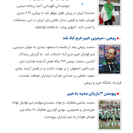
دوومیدانیِ قهرمانیِ آسیا ریحانه مبینی،
نمایندۀ ایران در پرش طول موفق شد با پرشی ۶.۴۰ متری
قهرمان شود و اولین مدال طلای زنان ایران در این مسابقات
را کسب کند. انتهای پیام / rastak.onlin.ir
ربیعی ، سرمربی خیبر خرم آباد شد
محمد ربیعی بعد از جلسه با مسعود عبدی به عنوان سرمربی
تیم فوتبال خیبر خرم آباد انتخاب شد. به گزارش رستاک
آنلاین، محمد ربیعی ۴۳ ساله فصل گذشته هدایت تیم
ذوب‌آهن اصفهان را بر عهده داشت و در فصل آینده بجای
سعید دقیقی بر صندلی هدایت لرتباران خواهد نشست.
قرارداد باشگاه خیبر و ربیعی
پیوستن ۳ بازیکن جدید به خیبر
محمد عباسی،هافبک و جواد محمدی،مهاجم تیم فوتبال فولاد
خوزستان و همچنین مهدی گودرزی هافبک ۲۱ ساله تیم
فوتبال هوادار به تیم لرتباران پیوستند.