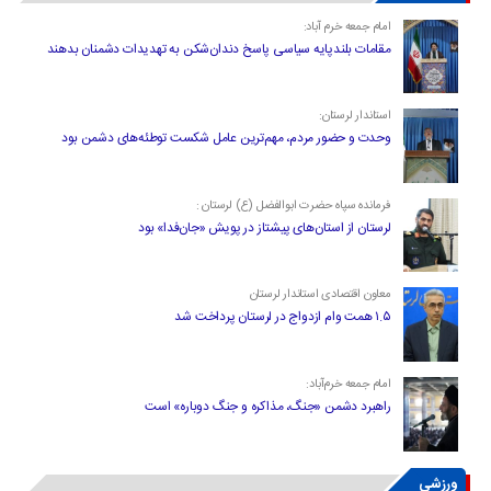
امام جمعه خرم آباد:
مقامات بلندپایه سیاسی پاسخ دندان‌شکن به تهدیدات دشمنان بدهند
استاندار لرستان:
وحدت و حضور مردم، مهم‌ترین عامل شکست توطئه‌های دشمن بود
فرمانده سپاه حضرت ابوالفضل (ع) لرستان :
لرستان از استان‌های پیشتاز در پویش «جان‌فدا» بود
معاون اقتصادی استاندار لرستان
۱.۵ همت وام ازدواج در لرستان پرداخت شد
امام جمعه خرم‌آباد:
راهبرد دشمن «جنگ، مذاکره و جنگ دوباره» است
ورزشی