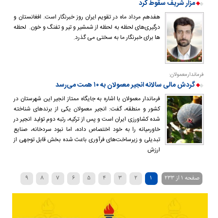
مزار شریف سقوط کرد
هفدهم مرداد ماه در تقویم ایران روز خبرنگار است. افغانستان و
درگیری‌های لحظه به لحظه از شمشیر و تیر و تفنگ و خون. لحظه
ها برای خبرنگار ما به سختی می گذرد.
فرماندارمعمولان:
گردش مالی سالانه انجیر معمولان به ۱۰ همت می‌رسد
فرماندار معمولان با اشاره به جایگاه ممتاز انجیر این شهرستان در
کشور و منطقه، گفت: انجیر معمولان یکی از برندهای شناخته‌
شده کشاورزی ایران است و پس از ترکیه، رتبه دوم تولید انجیر در
خاورمیانه را به خود اختصاص داده، اما نبود سردخانه، صنایع
تبدیلی و زیرساخت‌های فرآوری باعث شده بخش قابل توجهی از
ارزش
صفحه ۱ از ۲۳۳
۱
۲
۳
۴
۵
۶
۷
۸
۹
»
...
۴۰
۳۰
۲۰
›
۱۰