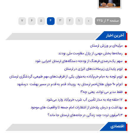
صفحه ۴ از ۲۳۵
‹
۱
۲
۳
۴
۵
۶
۷
...
۴۰
۳۰
۲۰
›
۱۰
۹
۸
آخرین اخبار
»
مرثیه‌ای بر ورزش لرستان
رسانه‌ها بخش مهمی از پازل مقاومت ملی بودند
سهم یک‌درصدی فرهنگ از بودجه دستگاه‌های لرستان اجرایی شود
لزوم پایداری زیرساخت‌های انرژی در لرستان
لزوم توجه به «بام خرم‌آباد» به‌عنوان یکی از ظرفیت‌های مهم طبیعی، گردشگری لرستان
اعزام ۹۰ جوان هلال‌احمر لرستان به رویداد قدم به قدم در مسیر بهشت درمشهد
فقط مدیر می تواند، یعنی چه؟!
۱۷ حلقه چاه به مدار تأمین آب شرب خرم‌آباد وارد می‌شود
بهداشت و درمان پلدختر از انتظارات امام جمعه تا واقعیت های موجود
۹.۳میلیون تردد؛ چند زندگی در جاده‌های لرستان جا ماند؟
اقتصادی