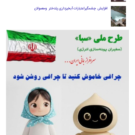
افزایش چشمگیراعتبارات آبخیزداری پلدختر ومعمولان