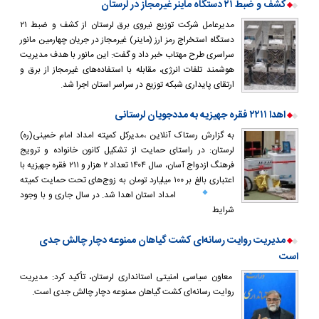
کشف و ضبط ۲۱ دستگاه ماینر غیرمجاز در لرستان
مدیرعامل شرکت توزیع نیروی برق لرستان از کشف و ضبط ۲۱
دستگاه استخراج رمز ارز (ماینر) غیرمجاز در جریان چهارمین مانور
سراسری طرح مهتاب خبر داد و گفت: این مانور با هدف مدیریت
هوشمند تلفات انرژی، مقابله با استفاده‌های غیرمجاز از برق و
ارتقای پایداری شبکه توزیع در سراسر استان اجرا شد.
اهدا ۲۲۱۱ فقره جهیزیه به مددجویان لرستانی
به گزارش رستاک آنلاین ،مدیرکل کمیته امداد امام خمینی(ره)
لرستان: در راستای حمایت از تشکیل کانون خانواده و ترویج
فرهنگ ازدواج آسان، سال ۱۴۰۴ تعداد ۲ هزار و ۲۱۱ فقره جهیزیه با
اعتباری بالغ بر ۱۰۰ میلیارد تومان به زوج‌های تحت حمایت کمیته
امداد استان اهدا شد.
در سال جاری و با وجود
شرایط
مدیریت روایت رسانه‌ای کشت گیاهان ممنوعه دچار چالش جدی
است
معاون سیاسی امنیتی استانداری لرستان، تأکید کرد: مدیریت
روایت رسانه‌ای کشت گیاهان ممنوعه دچار چالش جدی است.