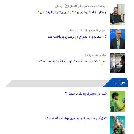
فرمانده سپاه حضرت ابوالفضل (ع) لرستان :
لرستان از استان‌های پیشتاز در پویش «جان‌فدا» بود
معاون اقتصادی استاندار لرستان
۱.۵ همت وام ازدواج در لرستان پرداخت شد
امام جمعه خرم‌آباد:
راهبرد دشمن «جنگ، مذاکره و جنگ دوباره» است
ورزشی
خیبر در مسیر تازه؛ بقا یا جهش؟
۲بازیکن جدید به جمع خیبری‌ها اضافه شدند