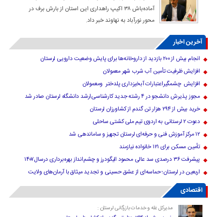
آماده‌باش ۳۸ اکیپ راهداری این استان از بارش برف در
محور نورآباد به نهاوند خبر داد.
آخرین اخبار
انجام بیش از ۲۰۰ بازدید از داروخانه‌ها برای پایش وضعیت دارویی لرستان
افزایش ظرفیت تأمین آب شرب شهر معمولان
افزایش چشمگیراعتبارات آبخیزداری پلدختر ومعمولان
مجوز پذیرش دانشجو در ۴ رشته جدید کارشناسی‌ارشد دانشگاه لرستان صادر شد
خرید بیش از ۲۹۴ هزار تن گندم از کشاورزان لرستان
دعوت ۲ لرستانی به اردوی تیم ملی کشتی ساحلی
۱۲ مرکز آموزش فنی و حرفه‌ای لرستان تجهیز و ساماندهی شد
تأمین مسکن برای ۱۲۱ خانواده نیازمند
پیشرفت ۳۶ درصدی سد عالی محمود الیگودرز و چشم‌انداز بهره‌برداری درسال۱۴۰۷
اربعین در لرستان؛ حماسه‌ای از عشق حسینی و تجدید میثاق با آرمان‌های ولایت
اقتصادی
مدیرکل غله و خدمات بازرگانی لرستان :