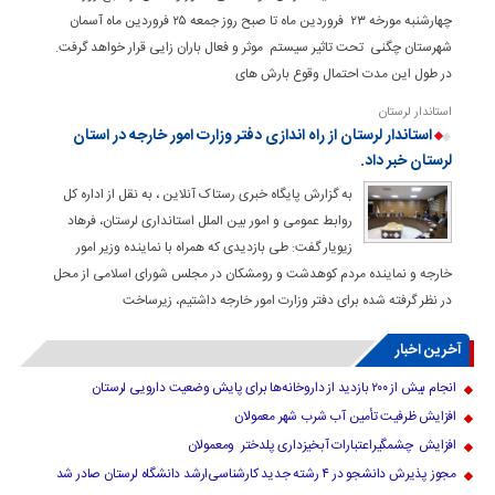
چهارشنبه مورخه ۲۳ فروردین ماه تا صبح روز جمعه ۲۵ فروردین ماه آسمان
شهرستان چگنی تحت تاثیر سیستم موثر و فعال باران زایی قرار خواهد گرفت.
در طول این مدت احتمال وقوع بارش های
استاندار لرستان
استاندار لرستان از راه اندازی دفتر وزارت امور خارجه در استان
لرستان خبر داد.
به گزارش پایگاه خبری رستاک آنلاین ، به نقل از اداره کل
روابط عمومی و امور بین الملل استانداری لرستان، فرهاد
زیویار گفت: طی بازدیدی که همراه با نماینده وزیر امور
خارجه و نماینده مردم کوهدشت و رومشکان در مجلس شورای اسلامی از محل
در نظر گرفته شده برای دفتر وزارت امور خارجه داشتیم، زیرساخت
آخرین اخبار
انجام بیش از ۲۰۰ بازدید از داروخانه‌ها برای پایش وضعیت دارویی لرستان
افزایش ظرفیت تأمین آب شرب شهر معمولان
افزایش چشمگیراعتبارات آبخیزداری پلدختر ومعمولان
مجوز پذیرش دانشجو در ۴ رشته جدید کارشناسی‌ارشد دانشگاه لرستان صادر شد