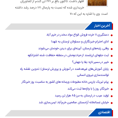
اظهار داشت: تاکنون بالغ بر ۲۷۱ تن گندم از کشاورزان
خریداری شده که نسبت به پارسال ۱۲۱ درصد رشد داشته
است. وی با اشاره به این که ۷۰
آخرین اخبار
دستگیری ۱۱ خرده فروش انواع مواد مخدر در خرم آباد
ادای احترام خبرنگاران و مسئولان لرستان به شهدا
وقتی رتبه‌های لرستان، آیینه‌ای برای دیدن خودمان می‌شوند
ثبت جلوه‌ای ارزشمند از حیات‌وحش در منطقه حفاظت شده اشترانکوه
خیبر در مسیر تازه؛ بقا یا جهش؟
پایان آموزش‌های غیرهدفمند در آموزش و پرورش لرستان/ تدوین نقشه راه
توانمندسازی نیروی انسانی
پیام تبریک بازرس خانه مطبوعات ورسانه های کشور به مناسبت روز خبرنگار
خبرنگار، روز را با واژه‌ها ثبت می‌کند
تولید سیب در لرستان به مرز ۸۵ هزار تن رسید
خیابان غسالخانه آرامستان صالحین خرم‌آباد ایمن‌سازی شد
اقتصادی