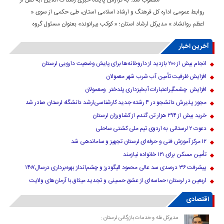
منصوب شد. به گزارش پایگاه خبری رستاک انلاین ،به نقل از
روابط عمومی اداره کل فرهنگ و ارشاد اسلامی استان، طی حکمی از سوی «
اعظم روانشاد » مدیرکل ارشاد استان؛ « کوکب بیرانوند» بعنوان مسئول گروه
آخرین اخبار
انجام بیش از ۲۰۰ بازدید از داروخانه‌ها برای پایش وضعیت دارویی لرستان
افزایش ظرفیت تأمین آب شرب شهر معمولان
افزایش چشمگیراعتبارات آبخیزداری پلدختر ومعمولان
مجوز پذیرش دانشجو در ۴ رشته جدید کارشناسی‌ارشد دانشگاه لرستان صادر شد
خرید بیش از ۲۹۴ هزار تن گندم از کشاورزان لرستان
دعوت ۲ لرستانی به اردوی تیم ملی کشتی ساحلی
۱۲ مرکز آموزش فنی و حرفه‌ای لرستان تجهیز و ساماندهی شد
تأمین مسکن برای ۱۲۱ خانواده نیازمند
پیشرفت ۳۶ درصدی سد عالی محمود الیگودرز و چشم‌انداز بهره‌برداری درسال۱۴۰۷
اربعین در لرستان؛ حماسه‌ای از عشق حسینی و تجدید میثاق با آرمان‌های ولایت
اقتصادی
مدیرکل غله و خدمات بازرگانی لرستان :