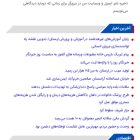
ذخیره نام، ایمیل و وبسایت من در مرورگر برای زمانی که دوباره دیدگاهی
می‌نویسم.
آخرین اخبار
پایان آموزش‌های غیرهدفمند در آموزش و پرورش لرستان/ تدوین نقشه راه
توانمندسازی نیروی انسانی
پیام تبریک بازرس خانه مطبوعات ورسانه های کشور به مناسبت روز خبرنگار
خبرنگار، روز را با واژه‌ها ثبت می‌کند
تولید سیب در لرستان به مرز ۸۵ هزار تن رسید
خیابان غسالخانه آرامستان صالحین خرم‌آباد ایمن‌سازی شد
مقامات بلندپایه سیاسی پاسخ دندان‌شکن به تهدیدات دشمنان بدهند
طرح پزشک خانواده در دلفان باکاهش هزینه‌های درمان و و رایگان شدن هزینه‌های
بستری موفق عمل کرد
مزار شریف سقوط کرد
گردش مالی سالانه انجیر معمولان به ۱۰ همت می‌رسد
وحدت و حضور مردم، مهم‌ترین عامل شکست توطئه‌های دشمن بود
اقتصادی