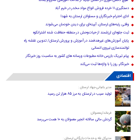
هیچ دانش‌آموزی در استان نباید از عدالت آموزشی محروم بماند
دستگیری ۱۱ خرده فروش انواع مواد مخدر در خرم آباد
ادای احترام خبرنگاران و مسئولان لرستان به شهدا
وقتی رتبه‌های لرستان، آیینه‌ای برای دیدن خودمان می‌شوند
ثبت جلوه‌ای ارزشمند از حیات‌وحش در منطقه حفاظت شده اشترانکوه
پایان آموزش‌های غیرهدفمند در آموزش و پرورش لرستان/ تدوین نقشه راه
توانمندسازی نیروی انسانی
پیام تبریک بازرس خانه مطبوعات ورسانه های کشور به مناسبت روز خبرنگار
خبرنگار، روز را با واژه‌ها ثبت می‌کند
اقتصادی
مدیر باغبانی جهاد لرستان :
تولید سیب در لرستان به مرز ۸۵ هزار تن رسید
فرماندارمعمولان:
گردش مالی سالانه انجیر معمولان به ۱۰ همت می‌رسد
مدیرکل غله و خدمات بازرگانی لرستان :