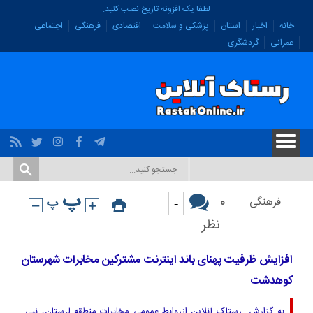
لطفا یک افزونه تاریخ نصب کنید.
خانه
اخبار
استان
پزشکی و سلامت
اقتصادی
فرهنگی
اجتماعی
عمرانی
گردشگری
-
۰
فرهنگی
نظر
افزایش ظرفیت پهنای باند اینترنت مشترکین مخابرات شهرستان
کوهدشت
به گزارش رستاک آنلاین ازروابط عمومی مخابرات منطقه لرستان، نبی