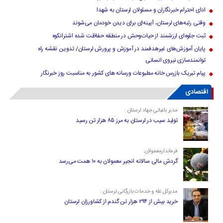
ادای احترام خبرنگاران و مسئولان لرستان به شهدا
وقتی رتبه‌های لرستان، آیینه‌ای برای دیدن خودمان می‌شوند
ثبت جلوه‌ای ارزشمند از حیات‌وحش در منطقه حفاظت شده اشترانکوه
پایان آموزش‌های غیرهدفمند در آموزش و پرورش لرستان/ تدوین نقشه راه
توانمندسازی نیروی انسانی
پیام تبریک بازرس خانه مطبوعات ورسانه های کشور به مناسبت روز خبرنگار
اقتصادی
مدیر باغبانی جهاد لرستان :
تولید سیب در لرستان به مرز ۸۵ هزار تن رسید
فرماندارمعمولان:
گردش مالی سالانه انجیر معمولان به ۱۰ همت می‌رسد
مدیرکل غله و خدمات بازرگانی لرستان :
خرید بیش از ۲۹۴ هزار تن گندم از کشاورزان لرستان