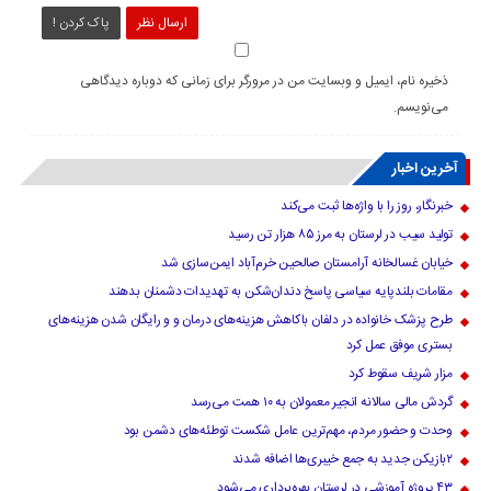
ارسال نظر
پاک کردن !
ذخیره نام، ایمیل و وبسایت من در مرورگر برای زمانی که دوباره دیدگاهی
می‌نویسم.
آخرین اخبار
خبرنگار، روز را با واژه‌ها ثبت می‌کند
تولید سیب در لرستان به مرز ۸۵ هزار تن رسید
خیابان غسالخانه آرامستان صالحین خرم‌آباد ایمن‌سازی شد
مقامات بلندپایه سیاسی پاسخ دندان‌شکن به تهدیدات دشمنان بدهند
طرح پزشک خانواده در دلفان باکاهش هزینه‌های درمان و و رایگان شدن هزینه‌های
بستری موفق عمل کرد
مزار شریف سقوط کرد
گردش مالی سالانه انجیر معمولان به ۱۰ همت می‌رسد
وحدت و حضور مردم، مهم‌ترین عامل شکست توطئه‌های دشمن بود
۲بازیکن جدید به جمع خیبری‌ها اضافه شدند
۴۳ پروژه آموزشی در لرستان بهره‌برداری می‌شود