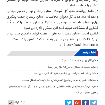
استان را حمایت نمایند.
در ادامه بیرانوند مدیر کل شیلات استان لرستان نیز از حضور میدانی
و دغدغه مند مدیر کل دیوان محاسبات استان لرستان جهت پیگیری
برای احیاء واحدهای تولیدی و مزارع پرورش ماهی راکد و گره
گشایی از مشکلات تولید کنندگان تشکر و قدردانی نمود.
گفتنی است استان لرستان به عنوان قطب تولید ماهیان سردابی با
تولید ۴۲ هزار تن ماهی در سال رتبه نخست در کشور را داراست .
https://rastakonline.ir/
اخبار مرتبط
خبرنگار، روز را با واژه‌ها ثبت می‌کند
تولید سیب در لرستان به مرز ۸۵ هزار تن رسید
خیابان غسالخانه آرامستان صالحین خرم‌آباد ایمن‌سازی شد
مقامات بلندپایه سیاسی پاسخ دندان‌شکن به تهدیدات دشمنان بدهند
طرح پزشک خانواده در دلفان باکاهش هزینه‌های درمان و و رایگان شدن هزینه‌های
بستری موفق عمل کرد
لینک کوتاه