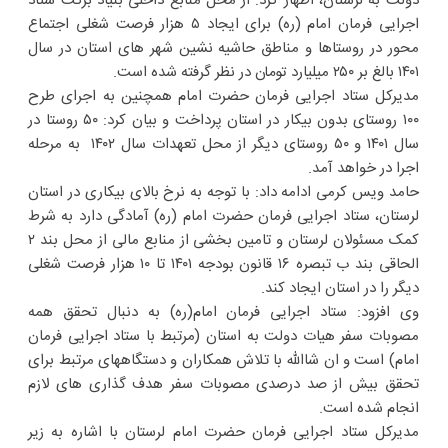
دولت به لرستان، اظهار کرد: از محل منابع داخلی بنیاد برکت ستاد
اجرایی فرمان امام (ره) برای ایجاد ۵ هزار فرصت شغلی اجتماع
محور در روستاها و مناطق حاشیه نشین شهر های استان در سال
۱۴۰۱ بالغ بر ۲۵۰ میلیارد تومان در نظر گرفته شده است.
مدیرکل ستاد اجرایی فرمان حضرت امام همچنین به اجرای طرح
۱۰۰ روستای بدون بیکار در استان پرداخت و بیان کرد: ۵۰ روستا در
سال ۱۴۰۱ و ۵۰ روستای دیگر از محل تعهدات سال ۱۴۰۲ به مرحله
اجرا در خواهد آمد.
حامد ویس کرمی ادامه داد: با توجه به نرخ بالای بیکاری در استان
لرستان، ستاد اجرایی فرمان حضرت امام (ره) آمادگی دارد به شرط
کمک مسئولان لرستان و تامین بخشی از منابع مالی از محل بند ۲
الحاقی بند ب تبصره ۱۶ قانون بودجه ۱۴۰۱ تا ۱۰ هزار فرصت شغلی
دیگر را در استان ایجاد کند.
وی افزود: ستاد اجرایی فرمان امام(ره) به دنبال تحقق همه
مصوبات سفر هیات دولت به استان (مرتبط با ستاد اجرایی فرمان
امام) است و ان شاالله با تلاش همکاران و دستگاههای مرتبط برای
تحقق بیش از صد درصدی مصوبات سفر هدف گذاری های لازم
انجام شده است.
مدیرکل ستاد اجرایی فرمان حضرت امام لرستان با اشاره به زیر