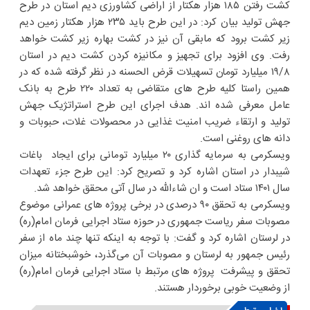
کشت رفتن ۱۸۵ هزار هکتار از اراضی کشاورزی دیم استان در طرح
جهش تولید بیان کرد: در این طرح باید ۲۳۵ هزار هکتار زمین دیم
زیر کشت برود که مابقی آن نیز در کشت بهاره زیر کشت خواهد
رفت. وی افزود برای تجهیز و مکانیزه کردن کشت دیم در استان
۱۹/۸ میلیارد تومان تسهیلات قرض الحسنه در نظر گرفته شده که در
همین راستا کلیه طرح های متقاضی به تعداد ۲۲۰ طرح به بانک
عامل معرفی شده اند. هدف اجرای این طرح استراتژیک جهش
تولید و ارتقاء ضریب امنیت غذایی در محصولات غلات، حبوبات و
دانه های روغنی است.
ویسکرمی به سرمایه گذاری ۲۰ میلیارد تومانی برای ایجاد باغات
شیبدار در استان اشاره کرد و تصریح کرد: این طرح جزء تعهدات
سال ۱۴۰۱ ستاد است و ان شاءالله در سال آتی محقق خواهد شد.
ویسکرمی به تحقق ۹۰ درصدی در برخی پروژه های عمرانی موضوع
مصوبات سفر ریاست جمهوری در حوزه ستاد اجرایی فرمان امام(ره)
در لرستان اشاره کرد و گفت: با توجه به اینکه تنها چند ماه از سفر
رئیس جمهور به لرستان و مصوبات آن می‌گذرد، خوشبختانه میزان
تحقق و پیشرفت پروژه های مرتبط با ستاد اجرایی فرمان امام(ره)
از وضعیت خوبی برخوردار هستند.