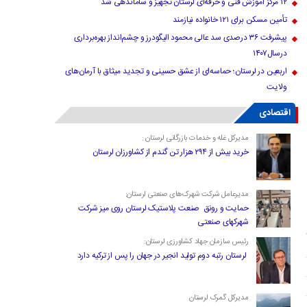
۱۲ مرکز آموزش فنی و حرفه‌ای لرستان تجهیز و ساماندهی شد
تأمین مسکن برای ۱۲۱ خانواده نیازمند
پیشرفت ۳۶ درصدی سد عالی محمود الیگودرز و چشم‌انداز بهره‌برداری
درسال۱۴۰۷
اربعین در لرستان؛ حماسه‌ای از عشق حسینی و تجدید میثاق با آرمان‌های
ولایت
اقتصادی
مدیرکل غله و خدمات بازرگانی لرستان :
خرید بیش از ۲۹۴ هزار تن گندم از کشاورزان لرستان
مدیرعامل شرکت شهرک‌های صنعتی لرستان:
حمایت و رونق صنعت پلاستیک لرستان روی میز شرکت
شهرکهای صنعتی
رئیس سازمان جهاد کشاورزی لرستان:
لرستان رتبه دوم تولید انجیر در جهان را پس از ترکیه دارد
مدیرکل گمرک لرستان