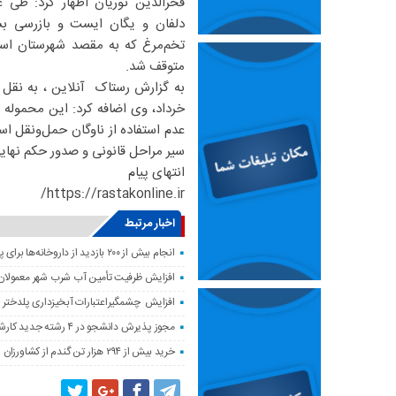
فخرالدین نوریان اظهار کرد: طی 
تخم‌مرغ که به مقصد شهرستان اسلا
متوقف شد.
خرداد، وی اضافه کرد: این محموله 
عدم استفاده از ناوگان حمل‌ونقل 
سیر مراحل قانونی و صدور حکم نهای
انتهای پیام
https://rastakonline.ir/
اخبار مرتبط
انجام بیش از ۲۰۰ بازدید از داروخانه‌ها برای پایش وضعیت دارویی لرستان
افزایش ظرفیت تأمین آب شرب شهر معمولان
افزایش چشمگیراعتبارات آبخیزداری پلدختر 
مجوز پذیرش دانشجو در ۴ رشته جدید کارشناسی‌ارشد دانشگاه لرستان صادر شد
خرید بیش از ۲۹۴ هزار تن گندم از کشاورزان لرستان