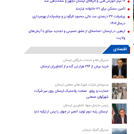
۱۲ مرکز آموزش فنی و حرفه‌ای لرستان تجهیز و ساماندهی شد
تأمین مسکن برای ۱۲۱ خانواده نیازمند
پیشرفت ۳۶ درصدی سد عالی محمود الیگودرز و چشم‌انداز بهره‌برداری
درسال۱۴۰۷
اربعین در لرستان؛ حماسه‌ای از عشق حسینی و تجدید میثاق با آرمان‌های
ولایت
اقتصادی
مدیرکل غله و خدمات بازرگانی لرستان :
خرید بیش از ۲۹۴ هزار تن گندم از کشاورزان لرستان
مدیرعامل شرکت شهرک‌های صنعتی لرستان:
حمایت و رونق صنعت پلاستیک لرستان روی میز شرکت
شهرکهای صنعتی
رئیس سازمان جهاد کشاورزی لرستان:
لرستان رتبه دوم تولید انجیر در جهان را پس از ترکیه دارد
مدیرکل گمرک لرستان