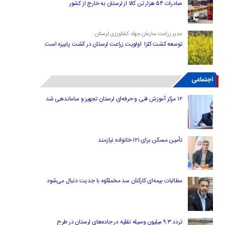
صادرات ۵۴ هزار تن کالا از لرستان به خارج از کشور
مدیر زراعت سازمان جهاد کشاورزی لرستان :
توسعه کشت کلزا اولویت زراعت لرستان در کشت پاییزه است
اجتماعی
۱۲ مرکز آموزش فنی و حرفه‌ای لرستان تجهیز و ساماندهی شد
تأمین مسکن برای ۱۲۱ خانواده نیازمند
مطالبات بیمه‌ای کارکنان سد مخملکوه با جدیت دنبال می‌شود
تردد ۹.۳ میلیون وسیله نقلیه در جاده‌های لرستان در طرح