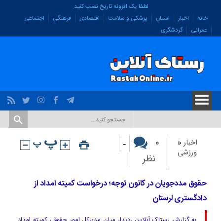
لطفا یک افزونه تاریخ نصب کنید.
خانه
اخبار
استان
پزشکی و سلامت
اقتصادی
فرهنگی
اجتماعی
عمرانی
گردشگری
-
۰
اخبار
«
ورزشی
نظر
حقوق مددجویان در کانون توجه؛ درخواست کمیته امداد از
دادگستری لرستان
به گزارش رستاک آنلاین ،دیدار میان مدیرکل امور حقوقی کمیته امداد