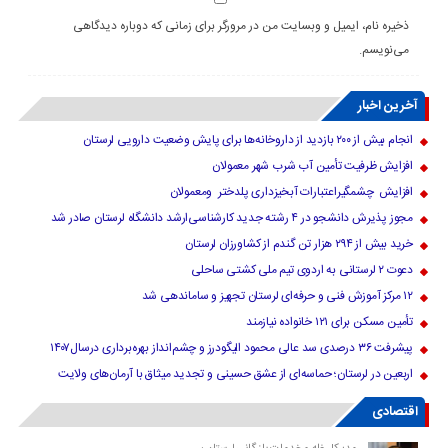
ذخیره نام، ایمیل و وبسایت من در مرورگر برای زمانی که دوباره دیدگاهی
می‌نویسم.
آخرین اخبار
انجام بیش از ۲۰۰ بازدید از داروخانه‌ها برای پایش وضعیت دارویی لرستان
افزایش ظرفیت تأمین آب شرب شهر معمولان
افزایش چشمگیراعتبارات آبخیزداری پلدختر ومعمولان
مجوز پذیرش دانشجو در ۴ رشته جدید کارشناسی‌ارشد دانشگاه لرستان صادر شد
خرید بیش از ۲۹۴ هزار تن گندم از کشاورزان لرستان
دعوت ۲ لرستانی به اردوی تیم ملی کشتی ساحلی
۱۲ مرکز آموزش فنی و حرفه‌ای لرستان تجهیز و ساماندهی شد
تأمین مسکن برای ۱۲۱ خانواده نیازمند
پیشرفت ۳۶ درصدی سد عالی محمود الیگودرز و چشم‌انداز بهره‌برداری درسال۱۴۰۷
اربعین در لرستان؛ حماسه‌ای از عشق حسینی و تجدید میثاق با آرمان‌های ولایت
اقتصادی