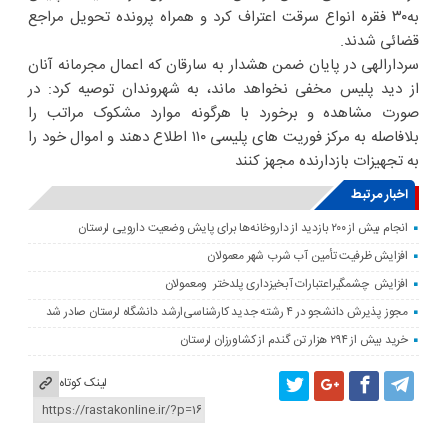
به۳۰ فقره انواع سرقت اعتراف کرد و همراه پرونده تحویل مراجع
قضائی شدند.
سردارالهی در پایان ضمن هشدار به سارقان که اعمال مجرمانه آنان
از دید پلیس مخفی نخواهد ماند، به شهروندان توصیه کرد: در
صورت مشاهده و برخورد با هرگونه موارد مشکوک مراتب را
بلافاصله به مرکز فوریت های پلیسی ۱۱۰ اطلاع دهند و اموال خود را
به تجهیزات بازدارنده مجهز کنند
اخبار مرتبط
انجام بیش از ۲۰۰ بازدید از داروخانه‌ها برای پایش وضعیت دارویی لرستان
افزایش ظرفیت تأمین آب شرب شهر معمولان
افزایش چشمگیراعتبارات آبخیزداری پلدختر ومعمولان
مجوز پذیرش دانشجو در ۴ رشته جدید کارشناسی‌ارشد دانشگاه لرستان صادر شد
خرید بیش از ۲۹۴ هزار تن گندم از کشاورزان لرستان
لینک کوتاه