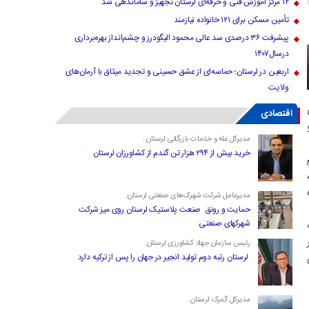
۱۲ مرکز آموزش فنی و حرفه‌ای لرستان تجهیز و ساماندهی شد
تأمین مسکن برای ۱۲۱ خانواده نیازمند
پیشرفت ۳۶ درصدی سد عالی محمود الیگودرز و چشم‌انداز بهره‌برداری
درسال۱۴۰۷
اربعین در لرستان؛ حماسه‌ای از عشق حسینی و تجدید میثاق با آرمان‌های
ولایت
اقتصادی
مدیرکل غله و خدمات بازرگانی لرستان :
خرید بیش از ۲۹۴ هزار تن گندم از کشاورزان لرستان
مدیرعامل شرکت شهرک‌های صنعتی لرستان:
حمایت و رونق صنعت پلاستیک لرستان روی میز شرکت
شهرکهای صنعتی
ت
رئیس سازمان جهاد کشاورزی لرستان:
لرستان رتبه دوم تولید انجیر در جهان را پس از ترکیه دارد
مدیرکل گمرک لرستان