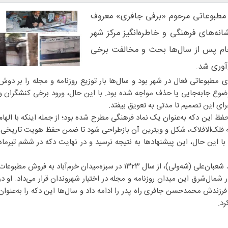
ه مطبوعاتی مرحوم «برفی جافری» معروف
انه‌های فرهنگی و خاطره‌انگیز مرکز شهر
نجام پس از سال‌ها بحث و مخالفت برخی
آوری شد.
 مطبوعاتی فعال در شهر بود و سال‌ها بار توزیع روزنامه و مجله را بر دوش
وضوع جابه‌جایی یا حذف مواجه شده بود. با این حال، ورود برخی کنشگران و
ای این تصمیم تا مدتی به تعویق بیفتد.
فظ این دکه به‌عنوان یک نماد فرهنگی مطرح شده بود؛ از جمله اینکه با الهام
ه فلک‌الافلاک، شکل و ویترین آن بازطراحی شود تا ضمن حفظ هویت تاریخی،
 این حال، این پیشنهادها به نتیجه نرسید و در نهایت دکه در ششم تیرماه
برفی جافری، متولد سال ۱۲۸۹ و فرزند شعبان‌علی (شه‌ولی)، از سال ۱۳۲۳ در سبزه‌میدان خرم‌آباد به فروش مطبوعا
مال‌شرق این میدان روزنامه و مجله در اختیار شهروندان قرار می‌داد. او در
ز آن فرزندش محمدحسن جافری راه پدر را ادامه داد و سال‌ها این دکه را به‌عنوان
رد.