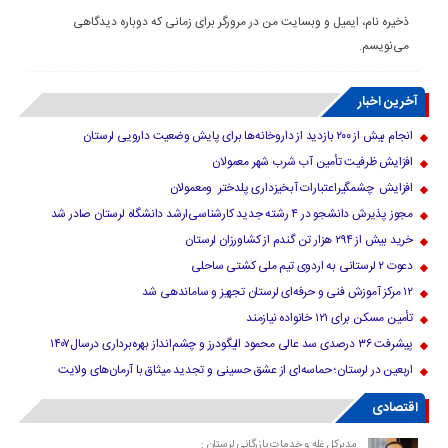
ذخیره نام، ایمیل و وبسایت من در مرورگر برای زمانی که دوباره دیدگاهی
می‌نویسم.
آخرین اخبار
انجام بیش از ۲۰۰ بازدید از داروخانه‌ها برای پایش وضعیت دارویی لرستان
افزایش ظرفیت تأمین آب شرب شهر معمولان
افزایش چشمگیراعتبارات آبخیزداری پلدختر ومعمولان
مجوز پذیرش دانشجو در ۴ رشته جدید کارشناسی‌ارشد دانشگاه لرستان صادر شد
خرید بیش از ۲۹۴ هزار تن گندم از کشاورزان لرستان
دعوت ۲ لرستانی به اردوی تیم ملی کشتی ساحلی
۱۲ مرکز آموزش فنی و حرفه‌ای لرستان تجهیز و ساماندهی شد
تأمین مسکن برای ۱۲۱ خانواده نیازمند
پیشرفت ۳۶ درصدی سد عالی محمود الیگودرز و چشم‌انداز بهره‌برداری درسال۱۴۰۷
اربعین در لرستان؛ حماسه‌ای از عشق حسینی و تجدید میثاق با آرمان‌های ولایت
اقتصادی
مدیرکل غله و خدمات بازرگانی لرستان :