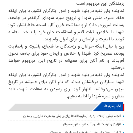
رزمندگان این مرزوبوم است.
نماینده ولی فقیه در بنیاد شهید و امور ایثارگران کشور، با بیان اینکه
حفظ سیره، منش شهدا و ترویج سیره شهدای گرانقدر در جامعه،
رسالت امروز در دفاع از پاسداشت خون آنان است، خاطرنشان کرد:
شهدا با اخلاص، ثبات قدم و استقامت جان خود را با خدا معامله
کردند تا امنیت و آرامش را برای ایران رقم زنند.
وی با بیان اینکه جوانان و رزمندگان ما شجاع، باغیرت و باصلابت
بودند، تصریح کرد: شهدا با اخلاص و ایمان خود برای جامعه تحول
آفریدند و نام آنان برای همیشه در تاریخ این مرزوبوم خواهد
درخشید.
نماینده ولی فقیه در بنیاد شهید و امور ایثارگران کشور، با بیان اینکه
شهدا ستارگان درخشانی بودند که نام آنان برای همیشه در تاریخ
میهن می‌درخشد، اظهار کرد: برای رسیدن به سعادت شهید، باید
منش و سیره شهدا را ادامه دهیم.
اخبار مرتبط
انجام بیش از ۲۰۰ بازدید از داروخانه‌ها برای پایش وضعیت دارویی لرستان
افزایش ظرفیت تأمین آب شرب شهر معمولان
افزایش چشمگیراعتبارات آبخیزداری پلدختر ومعمولان