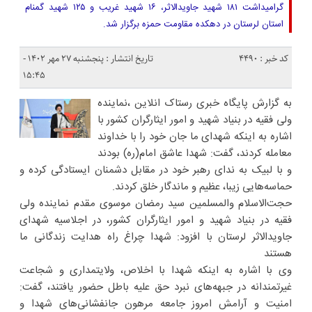
گرامیداشت ۱۸۱ شهید جاویدالاثر، ۱۶ شهید غریب و ۱۲۵ شهید گمنام
استان لرستان در دهکده مقاومت حمزه برگزار شد.
کد خبر : 4490
تاریخ انتشار : پنجشنبه ۲۷ مهر ۱۴۰۲ -
۱۵:۴۵
به گزارش پایگاه خبری رستاک انلاین ،نماینده
ولی فقیه در بنیاد شهید و امور ایثارگران کشور با
اشاره به اینکه شهدای ما جان خود را با خداوند
معامله کردند، گفت: شهدا عاشق امام‌(ره) بودند
و با لبیک به ندای رهبر خود در مقابل دشمنان ایستادگی کرده و
حماسه‌هایی زیبا، عظیم و ماندگار خلق کردند.
حجت‌الاسلام والمسلمین سید رمضان موسوی‌ مقدم نماینده ولی
فقیه در بنیاد شهید و امور ایثارگران کشور، در اجلاسیه شهدای
جاویدالاثر لرستان با افزود: شهدا چراغ راه هدایت زندگانی ما
هستند
وی با اشاره به اینکه شهدا با اخلاص، ولایتمداری و شجاعت
غیرتمندانه در جبهه‌های نبرد حق علیه باطل حضور یافتند، گفت:
امنیت و آرامش امروز جامعه مرهون جانفشانی‌های شهدا و