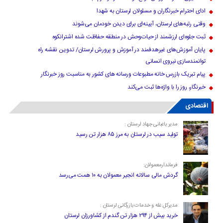
ادای احترام خبرنگاران و مسئولان لرستان به شهدا
وقتی رتبه‌های لرستان، آیینه‌ای برای دیدن خودمان می‌شوند
ثبت جلوه‌ای ارزشمند از حیات‌وحش در منطقه حفاظت شده اشترانکوه
پایان آموزش‌های غیرهدفمند در آموزش و پرورش لرستان/ تدوین نقشه راه
توانمندسازی نیروی انسانی
پیام تبریک بازرس خانه مطبوعات ورسانه های کشور به مناسبت روز خبرنگار
خبرنگار، روز را با واژه‌ها ثبت می‌کند
اقتصادی
مدیر باغبانی جهاد لرستان :
تولید سیب در لرستان به مرز ۸۵ هزار تن رسید
فرماندارمعمولان:
گردش مالی سالانه انجیر معمولان به ۱۰ همت می‌رسد
مدیرکل غله و خدمات بازرگانی لرستان :
خرید بیش از ۲۹۴ هزار تن گندم از کشاورزان لرستان