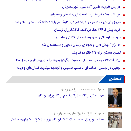
افزایش ظرفیت تأمین آب شرب شهر معمولان
افزایش چشمگیراعتبارات آبخیزداری پلدختر ومعمولان
مجوز پذیرش دانشجو در ۴ رشته جدید کارشناسی‌ارشد دانشگاه لرستان صادر شد
خرید بیش از ۲۹۴ هزار تن گندم از کشاورزان لرستان
دعوت ۲ لرستانی به اردوی تیم ملی کشتی ساحلی
۱۲ مرکز آموزش فنی و حرفه‌ای لرستان تجهیز و ساماندهی شد
تأمین مسکن برای ۱۲۱ خانواده نیازمند
پیشرفت ۳۶ درصدی سد عالی محمود الیگودرز و چشم‌انداز بهره‌برداری درسال۱۴۰۷
اربعین در لرستان؛ حماسه‌ای از عشق حسینی و تجدید میثاق با آرمان‌های ولایت
اقتصادی
مدیرکل غله و خدمات بازرگانی لرستان :
خرید بیش از ۲۹۴ هزار تن گندم از کشاورزان لرستان
مدیرعامل شرکت شهرک‌های صنعتی لرستان:
حمایت و رونق صنعت پلاستیک لرستان روی میز شرکت شهرکهای صنعتی