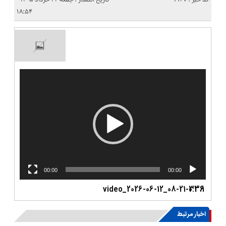
۱۸:۵۴
نمایشگر
ویدیو
00:00
00:00
video_2026-06-12_08-21-32
0:36
1.
اخبار مرتبط