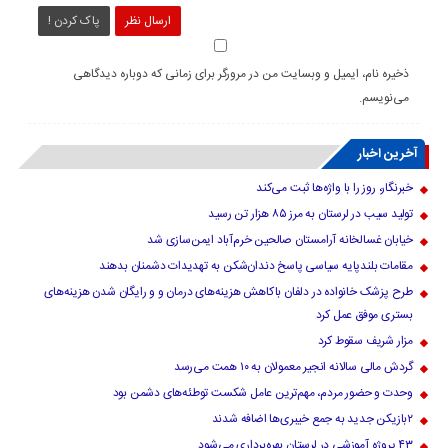
ارسال نظر
پاک کردن !
ذخیره نام، ایمیل و وبسایت من در مرورگر برای زمانی که دوباره دیدگاهی
می‌نویسم.
آخرین اخبار
خبرنگار، روز را با واژه‌ها ثبت می‌کند
تولید سیب در لرستان به مرز ۸۵ هزار تن رسید
خیابان غسالخانه آرامستان صالحین خرم‌آباد ایمن‌سازی شد
مقامات بلندپایه سیاسی پاسخ دندان‌شکن به تهدیدات دشمنان بدهند
طرح پزشک خانواده در دلفان باکاهش هزینه‌های درمان و و رایگان شدن هزینه‌های
بستری موفق عمل کرد
مزار شریف سقوط کرد
گردش مالی سالانه انجیر معمولان به ۱۰ همت می‌رسد
وحدت و حضور مردم، مهم‌ترین عامل شکست توطئه‌های دشمن بود
۲بازیکن جدید به جمع خیبری‌ها اضافه شدند
۴۳ پروژه آموزشی در لرستان بهره‌برداری می‌شود