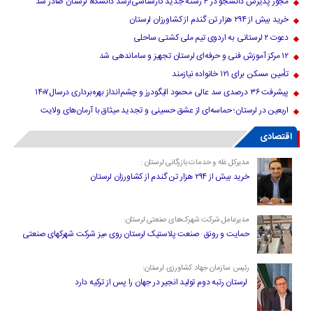
مجوز پذیرش دانشجو در ۴ رشته جدید کارشناسی‌ارشد دانشگاه لرستان صادر شد
خرید بیش از ۲۹۴ هزار تن گندم از کشاورزان لرستان
دعوت ۲ لرستانی به اردوی تیم ملی کشتی ساحلی
۱۲ مرکز آموزش فنی و حرفه‌ای لرستان تجهیز و ساماندهی شد
تأمین مسکن برای ۱۲۱ خانواده نیازمند
پیشرفت ۳۶ درصدی سد عالی محمود الیگودرز و چشم‌انداز بهره‌برداری درسال۱۴۰۷
اربعین در لرستان؛ حماسه‌ای از عشق حسینی و تجدید میثاق با آرمان‌های ولایت
اقتصادی
مدیرکل غله و خدمات بازرگانی لرستان :
خرید بیش از ۲۹۴ هزار تن گندم از کشاورزان لرستان
مدیرعامل شرکت شهرک‌های صنعتی لرستان:
حمایت و رونق صنعت پلاستیک لرستان روی میز شرکت شهرکهای صنعتی
رئیس سازمان جهاد کشاورزی لرستان:
لرستان رتبه دوم تولید انجیر در جهان را پس از ترکیه دارد