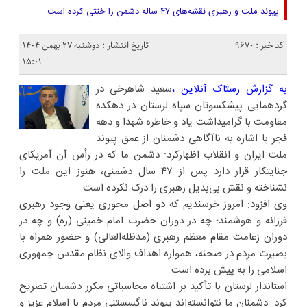
پیوند ملت و رهبری نقشه‌های ۴۷ ساله دشمن را خنثی کرده است
کد خبر : 9670
تاریخ انتشار : دوشنبه ۲۷ بهمن ۱۴۰۴
- ۱۵:۰۱
به گزارش رستاک آنلاین ،
سعید شاهرخی در
گردهمایی پیشکسوتان سپاه لرستان در دهکده
مقاومت با گرامیداشت یاد و خاطره شهدا و دهه
فجر با اشاره به ناآگاهی دشمنان از عمق پیوند
ملت ایران و انقلاب اظهارکرد: دشمن ما که در رأس آن آمریکای
جنایتکار قرار دارد پس از ۴۷ سال دشمنی، هنوز این ملت را
نشناخته و نقش بی‌بدیل رهبری را درک نکرده است.
وی افزود: امروز خرسندیم که دو اصل محوری یعنی وجود رهبری
فرزانه و هوشمند؛ چه در دوران حضرت امام خمینی (ره) و چه در
دوران زعامت مقام معظم رهبری (مدظله‌العالی) و حضور همراه با
بصیرت مردم در صحنه، همواره اهداف والای نظام مقدس جمهوری
اسلامی را به پیش برده است.
استاندار لرستان با تأکید بر اشتباه محاسباتی مکرر دشمنان تصریح
کرد: دشمنان ما نتوانسته‌اند پیوند ناگسستنی مردم با اسلام عزیز و