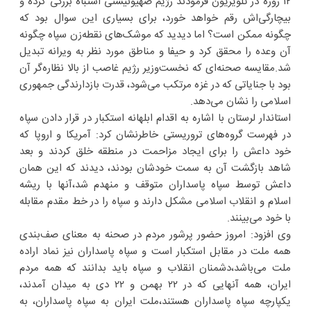
۱۲ روزه در تلویزیون فرمودند رژیم صهیونیستی اشتباه بزرگی کرده و
بیچارگی‌اش رقم خواهد خورد، برای بسیاری این سوال بود که
چگونه ممکن است؟ اما دیدید که موشک‌های نقطه‌زن سپاه چگونه
آن وعده را محقق کرد و حیفا و مناطق مورد نظر به ویرانه تبدیل
شد.مقایسه صحنه‌ای که نخست‌وزیر رژیم غاصب از بالا نظاره‌گر آن
بود با جنایاتی که در غزه مرتکب می‌شود، قدرت بازدارندگی جمهوری
اسلامی را نشان می‌دهد.
استاندار لرستان با اشاره به اقدام ابلهانه استکبار در قرار دادن سپاه
در فهرست گروه‌های تروریستی خاطرنشان کرد: آمریکا و اروپا که
خود داعش را برای ایجاد مزاحمت در منطقه خلق کردند و بعد
شاهد بازگشت آن به سمت خودشان بودند، دیدند که این همان
داعش توسط سپاه پاسداران متوقف و منهدم شد،آنها با ریشه
اسلام و انقلاب اسلامی مشکل دارند و سپاه را در خط مقدم مقابله
با خود می‌بینند.
وی افزود: امروز حضور پرشور مردم در صحنه به معنای صف‌بندی
همه ملت در مقابل استکبار است و سپاه پاسداران نیز نماد اراده
ملت می‌باشد،دشمنان انقلاب و سپاه باید بدانند که همه مردم
ایران، همه آنهایی که در ۲۲ بهمن و ۲۲ دی به میدان آمدند،
یکپارچه سپاه پاسداران هستند،ملت ایران به سپاه پاسداران، به