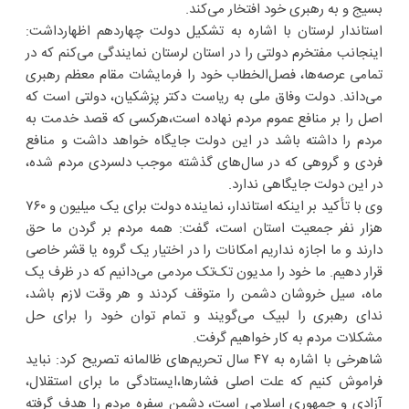
بسیج و به رهبری خود افتخار می‌کند.
استاندار لرستان با اشاره به تشکیل دولت چهاردهم اظهارداشت:
اینجانب مفتخرم دولتی را در استان لرستان نمایندگی می‌کنم که در
تمامی عرصه‌ها، فصل‌الخطاب خود را فرمایشات مقام معظم رهبری
می‌داند. دولت وفاق ملی به ریاست دکتر پزشکیان، دولتی است که
اصل را بر منافع عموم مردم نهاده است،هرکسی که قصد خدمت به
مردم را داشته باشد در این دولت جایگاه خواهد داشت و منافع
فردی و گروهی که در سال‌های گذشته موجب دلسردی مردم شده،
در این دولت جایگاهی ندارد.
وی با تأکید بر اینکه استاندار، نماینده دولت برای یک میلیون و ۷۶۰
هزار نفر جمعیت استان است، گفت: همه مردم بر گردن ما حق
دارند و ما اجازه نداریم امکانات را در اختیار یک گروه یا قشر خاصی
قرار دهیم. ما خود را مدیون تک‌تک مردمی می‌دانیم که در ظرف یک
ماه، سیل خروشان دشمن را متوقف کردند و هر وقت لازم باشد،
ندای رهبری را لبیک می‌گویند و تمام توان خود را برای حل
مشکلات مردم به کار خواهیم گرفت.
شاهرخی با اشاره به ۴۷ سال تحریم‌های ظالمانه تصریح کرد: نباید
فراموش کنیم که علت اصلی فشارها،ایستادگی ما برای استقلال،
آزادی و جمهوری اسلامی است، دشمن سفره مردم را هدف گرفته