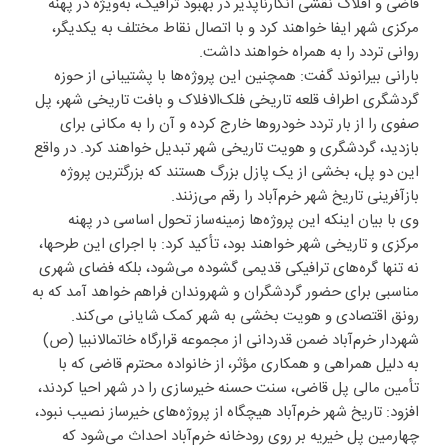
قاضی و افلاک نقشی انکارناپذیر در بهبود ترافیک، به‌ویژه در پهنه
مرکزی شهر ایفا خواهند کرد و با اتصال نقاط مختلف به یکدیگر،
روانی تردد را به همراه خواهند داشت.
بارانی بیرانوند گفت: همچنین این پروژه‌ها با پشتیبانی از حوزه
گردشگری اطراف قلعه تاریخی فلک‌الافلاک و بافت تاریخی شهر، پل
صفوی را از بار تردد خودروها خارج کرده و آن را به مکانی برای
بازدید، گردشگری و هویت تاریخی شهر تبدیل خواهند کرد. در واقع
این دو پل، بخشی از یک پازل بزرگ هستند که بزرگترین پروژه
بازآفرینی تاریخ شهر خرم‌آباد را رقم می‌زنند.
وی با بیان اینکه این پروژه‌ها زمینه‌ساز تحول اساسی در پهنه
مرکزی و تاریخی شهر خواهند بود، تأکید کرد: با اجرای این طرحها،
نه تنها گره‌های ترافیکی قدیمی گشوده می‌شود، بلکه فضای شهری
مناسبی برای حضور گردشگران و شهروندان فراهم خواهد آمد که به
رونق اقتصادی و هویت بخشی به شهر کمک شایانی می‌کند.
شهردار خرم‌آباد ضمن قدردانی از مجموعه قرارگاه خاتمالانبیا (ص)
به دلیل همراهی و همکاری مؤثر، از خانواده محترم قاضی که با
تأمین مالی پل قاضی، سنت حسنه خیرسازی را در شهر احیا کردند،
افزود: تاریخ شهر خرم‌آباد هیچگاه از پروژه‌های خیرساز نصیب نبود،
چهارمین پل خیریه بر روی رودخانه خرم‌آباد احداث می‌شود که