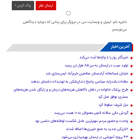
ارسال نظر
پاک کردن !
ذخیره نام، ایمیل و وبسایت من در مرورگر برای زمانی که دوباره دیدگاهی
می‌نویسم.
آخرین اخبار
خبرنگار، روز را با واژه‌ها ثبت می‌کند
تولید سیب در لرستان به مرز ۸۵ هزار تن رسید
خیابان غسالخانه آرامستان صالحین خرم‌آباد ایمن‌سازی شد
مقامات بلندپایه سیاسی پاسخ دندان‌شکن به تهدیدات دشمنان بدهند
طرح پزشک خانواده در دلفان باکاهش هزینه‌های درمان و و رایگان شدن هزینه‌های
بستری موفق عمل کرد
مزار شریف سقوط کرد
گردش مالی سالانه انجیر معمولان به ۱۰ همت می‌رسد
وحدت و حضور مردم، مهم‌ترین عامل شکست توطئه‌های دشمن بود
۲بازیکن جدید به جمع خیبری‌ها اضافه شدند
۴۳ پروژه آموزشی در لرستان بهره‌برداری می‌شود