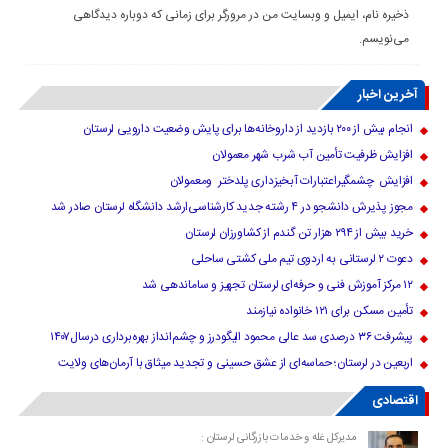
ذخیره نام، ایمیل و وبسایت من در مرورگر برای زمانی که دوباره دیدگاهی
می‌نویسم.
آخرین اخبار
انجام بیش از ۲۰۰ بازدید از داروخانه‌ها برای پایش وضعیت دارویی لرستان
افزایش ظرفیت تأمین آب شرب شهر معمولان
افزایش چشمگیراعتبارات آبخیزداری پلدختر ومعمولان
مجوز پذیرش دانشجو در ۴ رشته جدید کارشناسی‌ارشد دانشگاه لرستان صادر شد
خرید بیش از ۲۹۴ هزار تن گندم از کشاورزان لرستان
دعوت ۲ لرستانی به اردوی تیم ملی کشتی ساحلی
۱۲ مرکز آموزش فنی و حرفه‌ای لرستان تجهیز و ساماندهی شد
تأمین مسکن برای ۱۲۱ خانواده نیازمند
پیشرفت ۳۶ درصدی سد عالی محمود الیگودرز و چشم‌انداز بهره‌برداری درسال۱۴۰۷
اربعین در لرستان؛ حماسه‌ای از عشق حسینی و تجدید میثاق با آرمان‌های ولایت
اقتصادی
مدیرکل غله و خدمات بازرگانی لرستان :