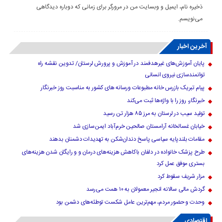
ذخیره نام، ایمیل و وبسایت من در مرورگر برای زمانی که دوباره دیدگاهی
می‌نویسم.
آخرین اخبار
پایان آموزش‌های غیرهدفمند در آموزش و پرورش لرستان/ تدوین نقشه راه
توانمندسازی نیروی انسانی
پیام تبریک بازرس خانه مطبوعات ورسانه های کشور به مناسبت روز خبرنگار
خبرنگار، روز را با واژه‌ها ثبت می‌کند
تولید سیب در لرستان به مرز ۸۵ هزار تن رسید
خیابان غسالخانه آرامستان صالحین خرم‌آباد ایمن‌سازی شد
مقامات بلندپایه سیاسی پاسخ دندان‌شکن به تهدیدات دشمنان بدهند
طرح پزشک خانواده در دلفان باکاهش هزینه‌های درمان و و رایگان شدن هزینه‌های
بستری موفق عمل کرد
مزار شریف سقوط کرد
گردش مالی سالانه انجیر معمولان به ۱۰ همت می‌رسد
وحدت و حضور مردم، مهم‌ترین عامل شکست توطئه‌های دشمن بود
اقتصادی