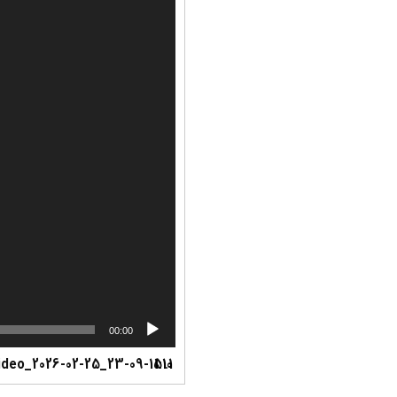
00:00
ideo_2026-02-25_23-09-15
1:10
1.