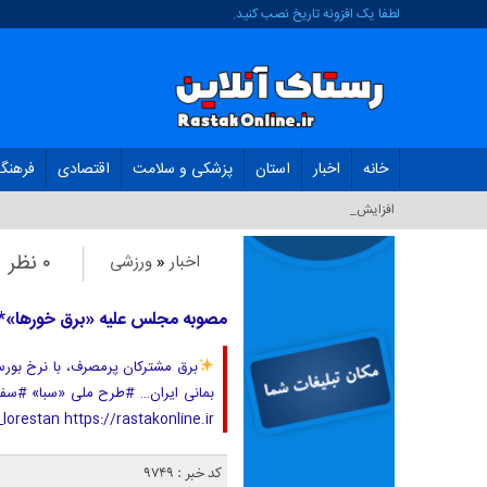
لطفا یک افزونه تاریخ نصب کنید.
خانه
اخبار
استان
پزشکی و سلامت
اقتصادی
فرهنگ
افزایش ظرفیت ت_
۰ نظر
اخبار
«
ورزشی
مصوبه مجلس علیه «برق خورها»* ‌
برق مشترکان پرمصرف، با نرخ بور
بمانی ایران… #طرح ملی «سبا» #سفی
orestan https://rastakonline.ir/
کد خبر : 9749