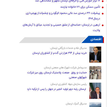
۱۲ مرکز آموزش فنی و حرفه‌ای لرستان تجهیز و ساماندهی شد
تأمین مسکن برای ۱۲۱ خانواده نیازمند
پیشرفت ۳۶ درصدی سد عالی محمود الیگودرز و چشم‌انداز بهره‌برداری
درسال۱۴۰۷
اربعین در لرستان؛ حماسه‌ای از عشق حسینی و تجدید میثاق با آرمان‌های
ولایت
اقتصادی
مدیرکل غله و خدمات بازرگانی لرستان :
خرید بیش از ۲۹۴ هزار تن گندم از کشاورزان لرستان
مدیرعامل شرکت شهرک‌های صنعتی لرستان:
حمایت و رونق صنعت پلاستیک لرستان روی میز شرکت
شهرکهای صنعتی
رئیس سازمان جهاد کشاورزی لرستان:
لرستان رتبه دوم تولید انجیر در جهان را پس از ترکیه دارد
مدیرکل گمرک لرستان