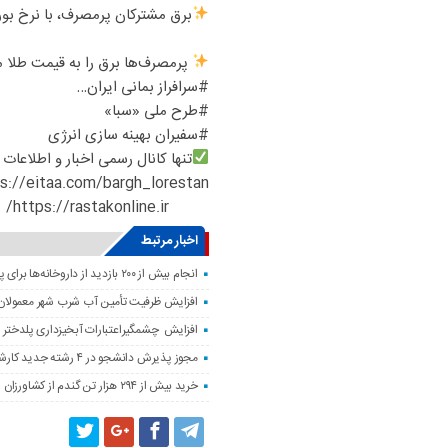
برق مشترکان پرمصرف، با نرخ ب
پرمصرف‌ها برق را به قیمت طلا م
#سرافراز بمانی ایران…
#طرح ملی «سبا»
#سفیران بهینه سازی انرژی
تنها کانال رسمی اخبار و اطلاعات
s://eitaa.com/bargh_lorestan
https://rastakonline.ir/
اخبار مرتبط
انجام بیش از ۲۰۰ بازدید از داروخانه‌ها برای پایش وضعیت دارویی لرستان
افزایش ظرفیت تأمین آب شرب شهر معمولان
افزایش چشمگیراعتبارات آبخیزداری پلدختر 
مجوز پذیرش دانشجو در ۴ رشته جدید کارشناسی‌ارشد دانشگاه لرستان صادر شد
خرید بیش از ۲۹۴ هزار تن گندم از کشاورزان لرستان