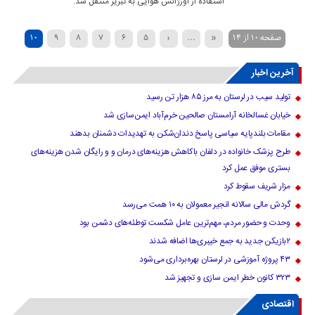
استفاده از اورژانس هوایی به تبریز منتقل شد.
صفحه ۱۰ از ۱۴
«
...
‹
۵
۶
۷
۸
۹
۱۰
›
۱۴
۱۳
۱۲
۱۱
آخرین اخبار
تولید سیب در لرستان به مرز ۸۵ هزار تن رسید
خیابان غسالخانه آرامستان صالحین خرم‌آباد ایمن‌سازی شد
مقامات بلندپایه سیاسی پاسخ دندان‌شکن به تهدیدات دشمنان بدهند
طرح پزشک خانواده در دلفان باکاهش هزینه‌های درمان و و رایگان شدن هزینه‌های
بستری موفق عمل کرد
مزار شریف سقوط کرد
گردش مالی سالانه انجیر معمولان به ۱۰ همت می‌رسد
وحدت و حضور مردم، مهم‌ترین عامل شکست توطئه‌های دشمن بود
۲بازیکن جدید به جمع خیبری‌ها اضافه شدند
۴۳ پروژه آموزشی در لرستان بهره‌برداری می‌شود
۳۲۳ کانون خطر ایمن سازی و تجهیز شد
اقتصادی