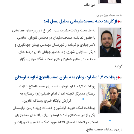
می داند
به مناسبت روز جوان:
از کارمند نخبه مسجدسلیمانی تجلیل بعمل آمد
به مناسبت ولادت حضرت علی اکبر (ع) و روز جوان همایشی
با حضور نماینده مسجدسلیمان در مجلس شورای اسلامی
دکتر جباری و فرماندار شهرستان مهندس پیمان جهانگیری و
دیگر مسئولین شهری و با حضور جوانان فعال عرصه های
مختلف در سالن همایش های نفت باشگاه مرکزی برگزار
گردید.
پرداخت ۱.۷ میلیارد تومان به بیماران صعب‌العلاج نیازمند لرستان
پرداخت ۱.۷ میلیارد تومان به بیماران صعب‌العلاج نیازمند
لرستان مدیرکل کمیته امداد امام خمینی(ره) لرستان:
به
گزارش پایگاه خبری رستاک آنلاین ،
پرداخت کمک هزینه فرانشیز و خدمات ویژه درمان نیازمندان
یکی از سیاست‌های امداد لرستان برای رفاه حال مددجویان
است.
در ۹ ماهه امسال ۵۴۸۹ مورد کمک به تامین تجهیزات و
درمان بیماران صعب‌العلاج