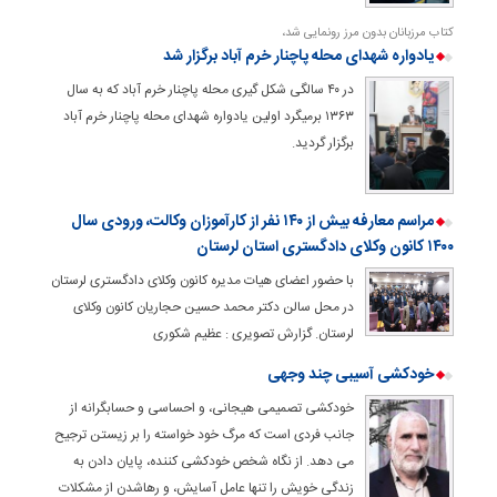
کتاب مرزبانان بدون مرز رونمایی شد،
یادواره شهدای محله پاچنار خرم آباد برگزار شد
در ۴۰ سالگی شکل گیری محله پاچنار خرم آباد که به سال
۱۳۶۳ برمیگرد اولین یادواره شهدای محله پاچنار خرم آباد
برگزار گردید.
مراسم معارفه بیش از ۱۴۰ نفر از کارآموزان وکالت، ورودی سال
۱۴۰۰ کانون وکلای دادگستری استان لرستان
با حضور اعضای هیات مدیره کانون وکلای دادگستری لرستان
در محل سالن دکتر محمد حسین حجاریان کانون وکلای
لرستان. گزارش تصویری : عظیم شکوری
خودکشی آسیبی چند وجهی
خودکشی تصمیمی هیجانی، و احساسی و حسابگرانه از
جانب فردی است که مرگ خود خواسته را بر زیستن ترجیح
می دهد. از نگاه شخص خودکشی کننده، پایان دادن به
زندگی خویش را تنها عامل آسایش، و رهاشدن از مشکلات