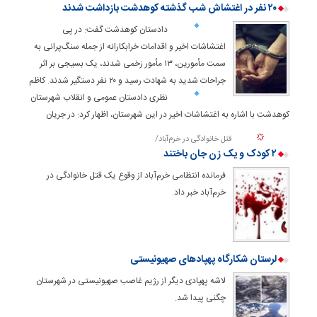
۲۰ نفر در اغتشاش شب گذشته کوهدشت بازداشت شدند
دادستان کوهدشت گفت: در پی
اغتشاشات اخیر و اقدامات خرابکارانه از جمله سنگ‌پرانی به
سمت مأمورین، ۱۳ مأمور زخمی شدند، یک بسیجی بر اثر
جراحات شدید به شهادت رسید و ۲۰ نفر دستگیر شدند.
کاظم
نظری دادستان عمومی و انقلاب شهرستان
کوهدشت با اشاره به اغتشاشات اخیر در این شهرستان، اظهار کرد: در جریان
قتل خانوادگی در خرم‌آباد/
۲ کودک و یک زن جان باختند
فرمانده انتظامی خرم‌آباد از وقوع یک قتل خانوادگی در
خرم‌آباد خبر داد.
لرستان شکارگاه پهپادهای صهیونیستی
لاشه پهپادی دیگر از رژیم غاصب صهیونیستی در شهرستان
چگنی پیدا شد.