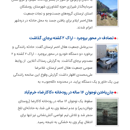
سرمایه‌گذار شیرازی حوزه کشاورزی شهرستان رومشکان
استان لرستان، گروه‌های جست‌وجو و نجات جمعیت
هلال‌احمر ایلام برای یافتن جسد به محل حادثه در دره‌شهر
اعزام شدند.
تصادف در محور بروجرد – اراک ۲ کشته برجای گذاشت
مدیرعامل جمعیت هلال احمر لرستان گفت: حادثه رانندگی و
برخورد دو دستگاه خودرو در محور بروجرد – اراک ۲ کشته و ۲
مصدوم برجای گذاشت. به گزارش رستاک آنلاین از روابط
عمومی جمعیت هلال احمر لرستان، غلامرضا
علی‌محمدی اظهار داشت: گزارش وقوع این سانحه رانندگی
بین یک خاور و یک دستگاه پراید، در محدوده «کله‌جوب» به
جان‌باختن نوجوان ۱۶ ساله در رودخانه «کاکارضا» خرم‌آباد
سقوط یک نوجوان ۱۶ ساله در رودخانه کاکارضا (روستای
چولان‌دیم) و عدم تسلط وی به فن شنا، به حادثه‌ای تلخ
منجر شد و تلاش تیم غواصی آتش‌نشانی نیز تنها برای
انتقال پیکر وی به خشکی به نتیجه رسید.