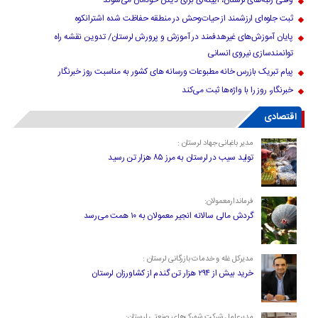
وقتی رتبه‌های لرستان، آیینه‌ای برای دیدن خودمان می‌شوند
ثبت جلوه‌ای ارزشمند از حیات‌وحش در منطقه حفاظت شده اشترانکوه
پایان آموزش‌های غیرهدفمند در آموزش و پرورش لرستان/ تدوین نقشه راه
توانمندسازی نیروی انسانی
پیام تبریک بازرس خانه مطبوعات ورسانه های کشور به مناسبت روز خبرنگار
خبرنگار، روز را با واژه‌ها ثبت می‌کند
اقتصادی
مدیر باغبانی جهاد لرستان :
تولید سیب در لرستان به مرز ۸۵ هزار تن رسید
فرماندارمعمولان:
گردش مالی سالانه انجیر معمولان به ۱۰ همت می‌رسد
مدیرکل غله و خدمات بازرگانی لرستان :
خرید بیش از ۲۹۴ هزار تن گندم از کشاورزان لرستان
مدیرعامل شرکت شهرک‌های صنعتی لرستان: