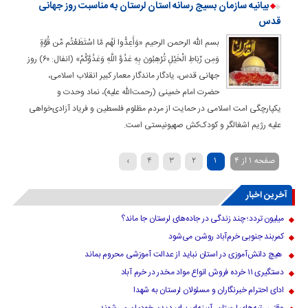
بیانیه سازمان بسیج رسانه استان لرستان به مناسبت روز جهانی
قدس
بسم الله الرحمن الرحیم «وَأَعِدُّوا لَهُم مَّا اسْتَطَعْتُم مِّن قُوَّةٍ
وَمِن رِّبَاطِ الْخَيْلِ تُرْهِبُونَ بِهِ عَدُوَّ اللَّهِ وَعَدُوَّكُمْ» (انفال: ۶۰) روز
جهانی قدس، یادگار ماندگار معمار کبیر انقلاب اسلامی،
حضرت امام خمینی (رحمت‌الله علیه)، نماد وحدت و
یکپارچگی امت اسلامی در حمایت از مردم مظلوم فلسطین و فریاد آزادی‌خواهی
علیه رژیم اشغالگر و کودک‌کش صهیونیستی است.
صفحه ۱ از ۴
۱
۲
۳
۴
›
آخرین اخبار
میلیون تردد؛ چند زندگی در جاده‌های لرستان جا ماند؟
کمربند جنوبی خرم‌‌آباد روشن می‌شود
هیچ دانش‌آموزی در استان نباید از عدالت آموزشی محروم بماند
دستگیری ۱۱ خرده فروش انواع مواد مخدر در خرم آباد
ادای احترام خبرنگاران و مسئولان لرستان به شهدا