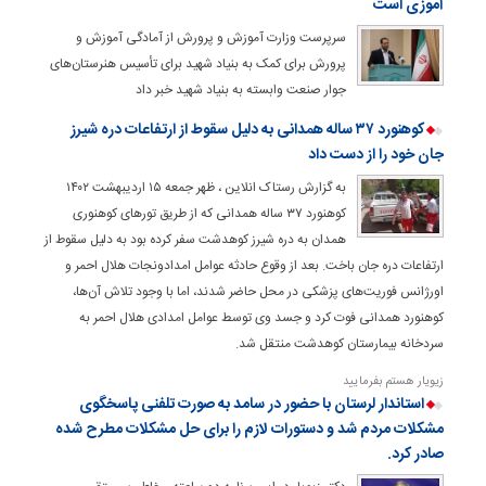
آموزی است
سرپرست وزارت آموزش و پرورش از آمادگی آموزش و
پرورش برای کمک به بنیاد شهید برای تأسیس هنرستان‌های
جوار صنعت وابسته به بنیاد شهید خبر داد
کوهنورد ۳۷ ساله همدانی به دلیل سقوط از ارتفاعات دره شیرز
جان خود را از دست داد
به گزارش رستاک انلاین ، ظهر جمعه ۱۵ اردیبهشت ۱۴۰۲
کوهنورد ۳۷ ساله همدانی که از طریق تور‌های کوهنوری
همدان به دره شیرز کوهدشت سفر کرده بود به دلیل سقوط از
ارتفاعات دره جان باخت. بعد از وقوع حادثه عوامل امدادونجات هلال احمر و
اورژانس فوریت‌های پزشکی در محل حاضر شدند، اما با وجود تلاش آن‌ها،
کوهنورد همدانی فوت کرد و جسد وی توسط عوامل امدادی هلال احمر به
سرد‌خانه بیمارستان کوهدشت منتقل شد.
زیویار هستم بفرمایید
استاندار لرستان با حضور در سامد به‌ صورت تلفنی پاسخگوی
مشکلات مردم شد و دستورات لازم را برای حل مشکلات مطرح شده
صادر کرد.