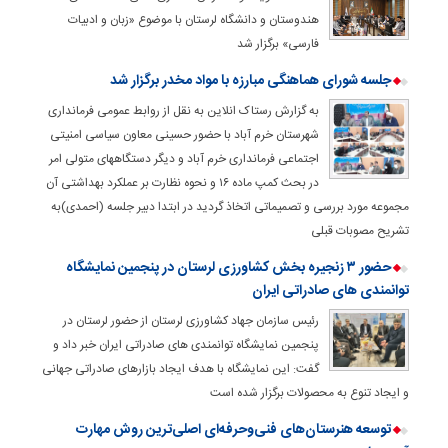
هندوستان و دانشگاه لرستان با موضوع «زبان و ادبیات
فارسی» برگزار شد
جلسه شورای هماهنگی مبارزه با مواد مخدر برگزار شد
به گزارش رستاک انلاین به نقل از روابط عمومی فرمانداری
شهرستان خرم آباد با حضور حسینی معاون سیاسی امنیتی
اجتماعی فرمانداری خرم آباد و دیگر دستگاههای متولی امر
در بحث کمپ ماده ۱۶ و نحوه نظارت بر عملکرد بهداشتی آن
مجموعه مورد بررسی و تصمیماتی اتخاذ گردید در ابتدا دبیر جلسه (احمدی)به
تشریح مصوبات قبلی
حضور ۳ زنجیره بخش کشاورزی لرستان در پنجمین نمایشگاه
توانمندی های صادراتی ایران
رئیس سازمان جهاد کشاورزی لرستان از حضور لرستان در
پنجمین نمایشگاه توانمندی های صادراتی ایران خبر داد و
گفت: این نمایشگاه با هدف ایجاد بازارهای صادراتی جهانی
و ایجاد تنوع به محصولات برگزار شده است
توسعه هنرستان‌های فنی‌وحرفه‌ای اصلی‌ترین روش مهارت