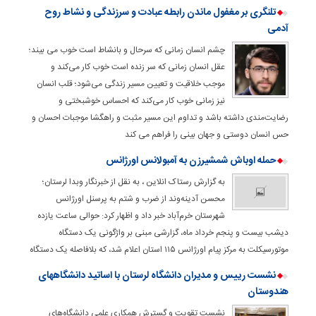
تلنگری بر مغفول ماندن رابطه عبادت و سرزندگی و نشاط روح
آدمی
چشم انسان زمانی که سرحال و بانشاط است خوب می بیند؛
عقل انسان زمانی که سر زنده است خوب کار می‌کند و
موجب خلاقیت و تعیین مسیر زندگی می‌شود؛ قلب انسان
نیز زمانی خوب کار می‌کند که احساس خوشبختی و
رضایت‌مندی داشته باشد و تداوم این مسیر مثبت و راهگشا موجبات احسان و
حس انسان دوستی و جهان بینی را فراهم می کند
حمله اوباش شمشیرزن به آمبولانس اورژانس
به گزارش رستاک انلاین ، به نقل از خبرنگار وبدا لرستان؛
محسن آدینه‌وند از ضرب و شتم به پرسنل اورژانس
شهرستان خرم‌آباد خبر داد و اظهار کرد: حوالی ساعت یازده
دیشب بیست و پنجم خرداد ماه، گزارشی مبنی بر واژگونی یک دستگاه
موتورسیکلت به مرکز پیام اورژانس ۱۱۵ استان اعلام شد، که بلافاصله یک دستگاه
نشست رییس و مدیران دانشگاه لرستان با اساتید دانشگاههای
هندوستان
نشست تقویت و گسترش همکاری‌ علمی دانشگاه‌های