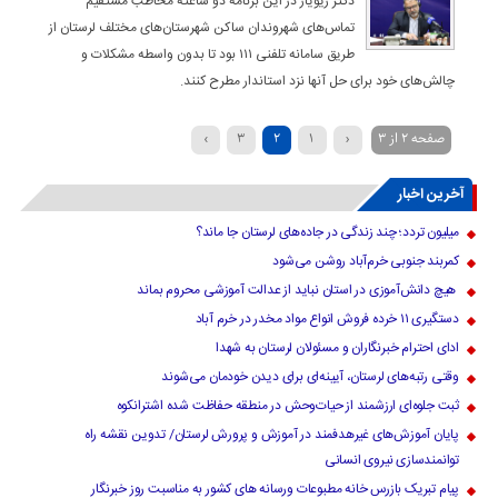
دکتر زیویار در این برنامه دو ساعته مخاطب مستقیم
تماس‌های شهروندان ساکن شهرستان‌های مختلف لرستان از
طریق سامانه تلفنی ۱۱۱ بود تا بدون واسطه مشکلات و
چالش‌های خود برای حل آنها نزد استاندار مطرح کنند.
صفحه ۲ از ۳
‹
۱
۲
۳
›
آخرین اخبار
میلیون تردد؛ چند زندگی در جاده‌های لرستان جا ماند؟
کمربند جنوبی خرم‌‌آباد روشن می‌شود
هیچ دانش‌آموزی در استان نباید از عدالت آموزشی محروم بماند
دستگیری ۱۱ خرده فروش انواع مواد مخدر در خرم آباد
ادای احترام خبرنگاران و مسئولان لرستان به شهدا
وقتی رتبه‌های لرستان، آیینه‌ای برای دیدن خودمان می‌شوند
ثبت جلوه‌ای ارزشمند از حیات‌وحش در منطقه حفاظت شده اشترانکوه
پایان آموزش‌های غیرهدفمند در آموزش و پرورش لرستان/ تدوین نقشه راه
توانمندسازی نیروی انسانی
پیام تبریک بازرس خانه مطبوعات ورسانه های کشور به مناسبت روز خبرنگار