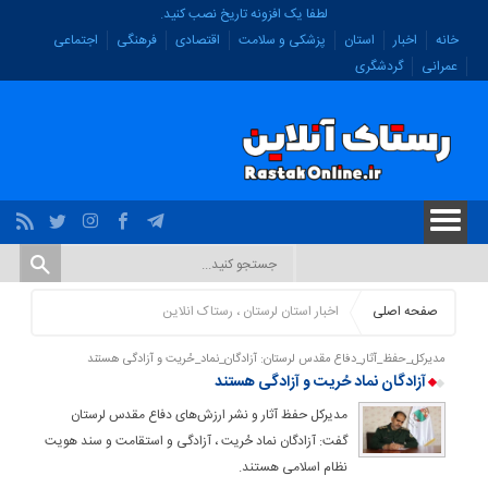
لطفا یک افزونه تاریخ نصب کنید.
خانه
اخبار
استان
پزشکی و سلامت
اقتصادی
فرهنگی
اجتماعی
عمرانی
گردشگری
صفحه اصلی
اخبار استان لرستان ، رستاک انلاین
مدیرکل_حفظ_آثار_دفاع مقدس لرستان: آزادگان_نماد_حُریت و آزادگی هستند
آزادگان نماد حُریت و آزادگی هستند
مدیرکل حفظ آثار و نشر ارزش‌های دفاع مقدس لرستان
گفت: آزادگان نماد حُریت ، آزادگی و استقامت و سند هویت
نظام اسلامی هستند.