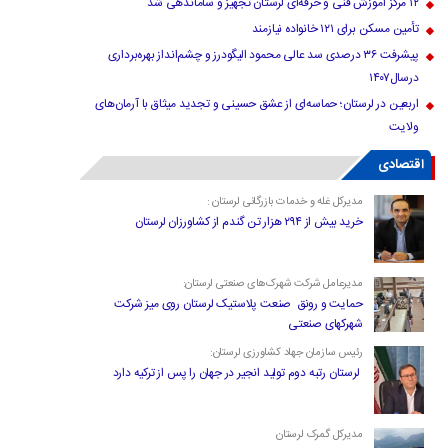
۱۲ مرکز آموزش فنی و حرفه‌ای لرستان تجهیز و ساماندهی شد
تأمین مسکن برای ۱۲۱ خانواده نیازمند
پیشرفت ۳۶ درصدی سد عالی محمود الیگودرز و چشم‌انداز بهره‌برداری
درسال۱۴۰۷
اربعین در لرستان؛ حماسه‌ای از عشق حسینی و تجدید میثاق با آرمان‌های
ولایت
اقتصادی
مدیرکل غله و خدمات بازرگانی لرستان :
خرید بیش از ۲۹۴ هزار تن گندم از کشاورزان لرستان
مدیرعامل شرکت شهرک‌های صنعتی لرستان:
حمایت و رونق صنعت پلاستیک لرستان روی میز شرکت
شهرکهای صنعتی
رئیس سازمان جهاد کشاورزی لرستان:
لرستان رتبه دوم تولید انجیر در جهان را پس از ترکیه دارد
مدیرکل گمرک لرستان