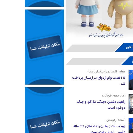
اخیر
معاون اقتصادی استاندار لرستان
۱.۵ همت وام ازدواج در لرستان پرداخت
شد
امام جمعه خرم‌آباد:
راهبرد دشمن «جنگ، مذاکره و جنگ
دوباره» است
استاندار لرستان:
پیوند ملت و رهبری نقشه‌های ۴۷ ساله
دشمن را خنثی کرده است