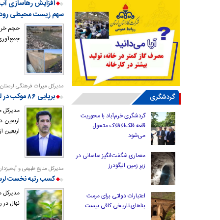
افزایش رهاسازی آب س
سهم زیست محیطی رودخا
حجم خرو
جمع‌آوری 
مدیرکل میراث فرهنگی لرستان:
برپایی ۸۶ موکب در لرستان برای خدمت رسانی به زوار اربعین
گردشگری
مدیرکل م
گردشگری خرم‌آباد با محوریت
اربعین د
قلعه فلک‌الافلاک متحول
اربعین از مسیرهای
می‌شود
معماری شگفت‌انگیز ساسانی در
زیرِ زمین الیگودرز
مدیرکل منابع طبیعی و آبخیزدار
کسب رتبه نخست لرستان با تولید
مدیرکل م
اعتبارات دولتی برای مرمت
نهال در 
بناهای تاریخی کافی نیست