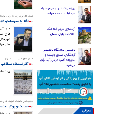
پروژه پارک آبی در مجموعه بام
خرم آباد در دست اجراست
مدیر کل نوسازی مدارس لرستان
افتتاح مدرسه دو کلا
مدیر کل 
آزادسازی حریم قلعه فلک
طرح مدر
الافلاک تا پایان امسال
شهرستان 
حال اجر
نخستین نمایشگاه تخصصی
گردشگری، صنایع وابسته و
مدیر حج و زیارت لرستان:
تجهیزات آفرود در خرم‌آباد برگزار
آغاز ثبت‌نام متقاضیان حج تمتع
می‌شود
روند سامانده
مدیرعامل شرکت شهرک‌های صنع
حمایت و رونق صنعت 
عمرانی
مدیرعام