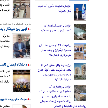
تأمین پل
افزایش ظرفیت تأمین آب شرب
تولید و 
شهر معمولان
مدیرکل فرهنگ و ارشاد اسلامی 
افزایش چشمگیراعتبارات
آیین روز خبرنگار باید
آبخیزداری پلدختر ومعمولان
مدیرکل ف
متناسب ب
پیشرفت ۳۶ درصدی سد عالی
رسانه‌ای 
محمود الیگودرز و چشم‌انداز
بهره‌برداری درسال۱۴۰۷
دانشگاه لرستان نایب 
برج‌های دوقلو به‌طور کامل از
تعهدات شرکت معین کوثر خارج
و تحت مدیریت شهرداری
خرم‌آباد قرار گرفت
برگزار ش
افزایش رهاسازی آب
سدایوشان به منظور تامین آب
باغات منطقه پایین دست و
نجات جان یک شهروند ل
پرداخت سهم زیست محیطی
معاون هما
رودخانه های کاکارضا و کشکان