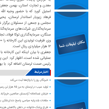
معدن و تجارت استان، بهمن جعفری د
استیل کورد که با حضور وجیه الله
فرهاد زیویار استاندار لرستان، یح
مجلس و جمعی از مسئولان برگزار شد،
سرمایه‌گذاری شرکت‌های سرمایه‌گذا
سنگان، سرمایه‌گذاری توکا فولاد، ت
۱۲ هزار میلیاردی ریال است.
جعفری با بیان اینکه این کارخانه ب
عملیاتی شده است، اظهار کرد: این پروژه‌ی مهم قرار است 
رئیس صمت لرستان اضافه کرد: با بهره‌برداری از استیل
اخبار مرتبط
خبرنگار، روز را با واژه‌ها ثبت می‌کند
تولید سیب در لرستان به مرز ۸۵ هزار تن رسید
خیابان غسالخانه آرامستان صالحین خرم‌آباد
مقامات بلندپایه سیاسی پاسخ دندان‌شکن ب
طرح پزشک خانواده در دلفان باکاهش هزینه‌