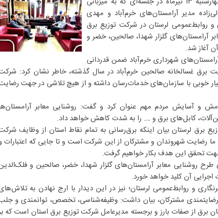
به گزارش رستاک آنلاین ، صبح چهارشنبه ۱۳ تیرماه در جلسه‌ای که به میزبانی
زاده مدیر آرامستان‌های خرم‌آباد و مهدی
ی و روابط‌عمومی لرستان در شرکت توزیع برق
بر آرامستان‌های گلزار شهدا، صالحین، خضر و
ن آغاز شد.
آرامستان‌های شهرداری خرم‌آباد ضمن قدردانی
 برق غسالخانه صالحین خرم‌آباد در سال گذشته، خاطر نشان کرد: شرکت
یار خوبی با سازمان‌های خدمات‌رسان داشته و از هیچ تلاشی در جهت رضایت
مش و آسایش مردم مهم عنوان کرد و گفت: روشنایی معابر آرامستان‌ها
‌آلات، کابل‌های برق و …. را به شدت کاهش خواهد داد.
 برق لرستان بیان اینکه برق‌رسانی به تمام نقاط استان از وظایف شرکت
ما رضایت شهروندان و مشترکان از این شرکت است و تا جایی که اعتبارات و
 جهت تحقق این هدف بکار خواهیم گرفت.
طرح روشنایی معابر آرامستان‌های گلزار شهدا، خضر، صالحین ‌و فلک‌الدین
ات اجرایی آن کلید خواهد خورد.
نگاری و روابط‌عمومی لرستان؛ نیز در این دیدار با ارج نهادن به تلاش‌های
ضایتمندی مشترکان، بیان داشت: وظیفه‌شناسی، تخصص، توانمندی و جلب
ن برق از صفات بارز و برجسته مدیرعامل شرکت توزیع برق استان است که بر