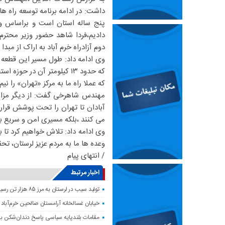
داشت: در ادامه برنامه توسعه راه ه
پنج ساله استان است و براساس وعد
دادیم،فردا شاهد حضور وزیر محترم 
دوم آزادراه خرم آباد به اراک از مبدا
که عملا راه ما به مرکز «تهران» را ن
مهندس شاهرخی گفت: از دیگر مزایا
آبادان تا تهران را تحت پوشش قرار 
می کنند ،بلکه مسیری امن و سریع بر
وی ادامه داد: تلاش خواهیم کرد تا به
وعده ها ما به مردم عزیز لرستان، تحق
/ انتهای پیام
اخبار مرتبط
تولید سیب در لرستان به مرز ۸۵ هزار تن رسید
خیابان غسالخانه آرامستان صالحین خرم‌آباد
مقامات بلندپایه سیاسی پاسخ دندان‌شکن ب