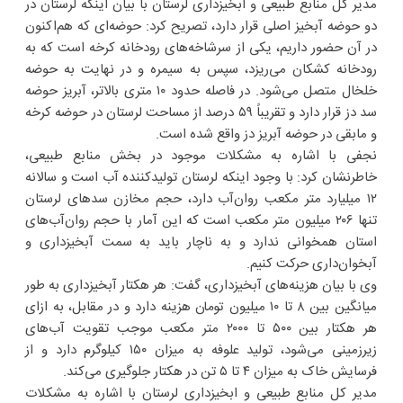
مدیر کل منابع طبیعی و ابخیزداری لرستان با بیان اینکه لرستان در
دو حوضه آبخیز اصلی قرار دارد، تصریح کرد: حوضه‌ای که هم‌اکنون
در آن حضور داریم، یکی از سرشاخه‌های رودخانه کرخه است که به
رودخانه کشکان می‌ریزد، سپس به سیمره و در نهایت به حوضه
خلخال متصل می‌شود. در فاصله حدود ۱۰ متری بالاتر، آبریز حوضه
سد دز قرار دارد و تقریباً ۵۹ درصد از مساحت لرستان در حوضه کرخه
و مابقی در حوضه آبریز دز واقع شده است.
نجفی با اشاره به مشکلات موجود در بخش منابع طبیعی،
خاطرنشان کرد: با وجود اینکه لرستان تولیدکننده آب است و سالانه
۱۲ میلیارد متر مکعب روان‌آب دارد، حجم مخازن سدهای لرستان
تنها ۲۰۶ میلیون متر مکعب است که این آمار با حجم روان‌آب‌های
استان همخوانی ندارد و به ناچار باید به سمت آبخیزداری و
آبخوان‌داری حرکت کنیم.
وی با بیان هزینه‌های آبخیزداری، گفت: هر هکتار آبخیزداری به طور
میانگین بین ۸ تا ۱۰ میلیون تومان هزینه دارد و در مقابل، به ازای
هر هکتار بین ۵۰۰ تا ۲۰۰۰ متر مکعب موجب تقویت آب‌های
زیرزمینی می‌شود، تولید علوفه به میزان ۱۵۰ کیلوگرم دارد و از
فرسایش خاک به میزان ۴ تا ۵ تن در هکتار جلوگیری می‌کند.
مدیر کل منابع طبیعی و ابخیزداری لرستان با اشاره به مشکلات