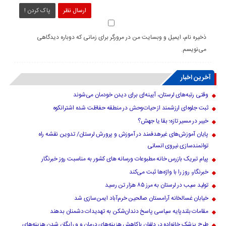
ارسال نظر
پاک کردن !
ذخیره نام، ایمیل و وبسایت من در مرورگر برای زمانی که دوباره دیدگاهی
می‌نویسم.
آخرین اخبار
وقتی رتبه‌های لرستان، آیینه‌ای برای دیدن خودمان می‌شوند
ثبت جلوه‌ای ارزشمند از حیات‌وحش در منطقه حفاظت شده اشترانکوه
خیبر در مسیر تازه؛ بقا یا جهش؟
پایان آموزش‌های غیرهدفمند در آموزش و پرورش لرستان/ تدوین نقشه راه
توانمندسازی نیروی انسانی
پیام تبریک بازرس خانه مطبوعات ورسانه های کشور به مناسبت روز خبرنگار
خبرنگار، روز را با واژه‌ها ثبت می‌کند
تولید سیب در لرستان به مرز ۸۵ هزار تن رسید
خیابان غسالخانه آرامستان صالحین خرم‌آباد ایمن‌سازی شد
مقامات بلندپایه سیاسی پاسخ دندان‌شکن به تهدیدات دشمنان بدهند
طرح پزشک خانواده در دلفان باکاهش هزینه‌های درمان و و رایگان شدن هزینه‌های