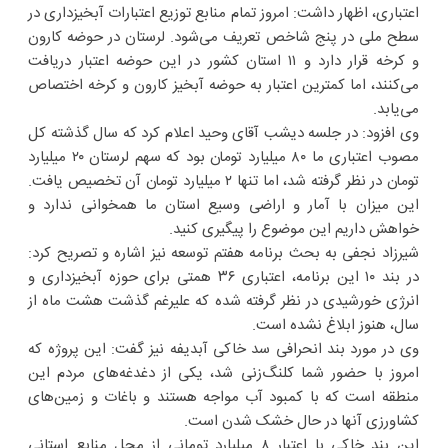
اعتباری، اظهار داشت: امروز تمام منابع توزیع اعتبارات آبخیزداری در
سطح ملی در پنج شاخص تعریف می‌شود. لرستان در حوضه کارون
و کرخه قرار دارد و ۱۱ استان کشور در این حوضه اعتبار دریافت
می‌کنند، اما کمترین اعتبار به حوضه آبخیز کارون و کرخه اختصاص
می‌یابد.
وی افزود: در جلسه دیشب آقای وحید اعلام کرد که سال گذشته کل
مصوب اعتباری ما ۸۰ میلیارد تومان بود که سهم لرستان ۲۰ میلیارد
تومان در نظر گرفته شد، اما تنها ۲ میلیارد تومان آن تخصیص یافت.
این میزان با آمار و اراضی وسیع استان ما همخوانی ندارد و
خواهش داریم این موضوع را پیگیری کنید.
شیرزاد نجفی به بحث برنامه هفتم توسعه نیز اشاره و تصریح کرد:
در بند ۱۰ این برنامه، اعتباری ۳۶ همتی برای حوزه آبخیزداری و
انرژی خورشیدی در نظر گرفته شده که علیرغم گذشت هشت ماه از
سال، هنوز ابلاغ نشده است.
وی در مورد بند انحرافی سد خاکی آبدیفه نیز گفت: این پروژه که
امروز با حضور شما کلنگ‌زنی شد، یکی از دغدغه‌های مردم این
منطقه است که با کمبود آب مواجه هستند و باغات و زمین‌های
کشاورزی آنها در حال خشک شدن است.
این بند خاکی با اعتبار ۸ میلیارد تومانی از محل منابع استانی