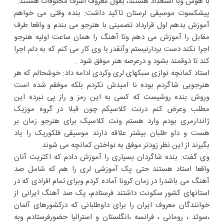
با هوش وبا استعداد هستند، بقول معروف اشرف مخلوقات هستند.
پیشکسوت موسیقی لرستان تاکید داشت: بنده وقتی می خواهم
آموزش بدهم اول قرارداد تضمینی با هنرجو می بندم و واقعا طرف
مقابل را آموزش می دهم وتا آهنگ را همان ساعت اولیه هنرجو
اجرا نکند دست بردارنیستم وآنقدر با وی کار می کنم که به دلم اجرا
کند تا ذوقمند بشود و درعرصه هنر موفق شود .
استاد کمانچه نوازی سبکهای لری وکردی ادامه داد: خوشحالم که هر
هنرجویی شاگردم بوده نا امیدش نکردم بلکه موفقم شده است
وروش بنده روشیست که کسی به این رمز و راز پی نبرده این
مطلب وعرض کنم درنت کلاسیکم چون قبلا در گروه موزیک
ژاندارمری بودم وارد هستم ونت کلاسیک برای هنرجو زمان بر
هست و داو طلبان بیشتر علاقه دارند موسیقی فلکوریک را یاد
بگیرند از این نظر زودتر موفق به نواختن کمانچه می شوند.
وی گفت: بنده شاگردان بسیاری را آموزش دادم که اکثریت آنان
واقعا استاد هستند حتی پک آموزشی لری را هم که شامل صد
آهنگ می باشدرا در زمان کرونا آماده کردم وبرای تمام افرادی که در
استانهای کشور سکونت داشتند فرستادم، پک صد آهنگ ایرانی از
خوانندگان معروف ایران را برای داوطلبانی که درکشورهای آلمان
،سوئد ، رومانی ، فرانسه ،انگلستان و استرالیا حضورفرستادم وبه