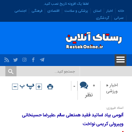
لطفا یک افزونه تاریخ نصب کنید.
خانه
اخبار
استان
پزشکی و سلامت
اقتصادی
فرهنگی
اجتماعی
عمرانی
گردشگری
-
۰
اخبار
«
ورزشی
نظر
استاد فیروزی:
آلبومی بیاد اساتید فقید همتعلی سالم ،علیرضا حسینخانی
وپیرولی کریمی نواخت