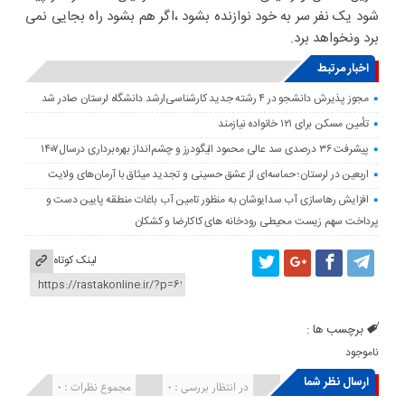
شود یک نفر سر به خود نوازنده بشود ،اگر هم بشود راه بجایی نمی
برد ونخواهد برد.
اخبار مرتبط
مجوز پذیرش دانشجو در ۴ رشته جدید کارشناسی‌ارشد دانشگاه لرستان صادر شد
تأمین مسکن برای ۱۲۱ خانواده نیازمند
پیشرفت ۳۶ درصدی سد عالی محمود الیگودرز و چشم‌انداز بهره‌برداری درسال۱۴۰۷
اربعین در لرستان؛ حماسه‌ای از عشق حسینی و تجدید میثاق با آرمان‌های ولایت
افزایش رهاسازی آب سدایوشان به منظور تامین آب باغات منطقه پایین دست و
پرداخت سهم زیست محیطی رودخانه های کاکارضا و کشکان
لینک کوتاه
برچسب ها :
ناموجود
ارسال نظر شما
انتشار یافته : ۰
در انتظار بررسی : 0
مجموع نظرات : 0