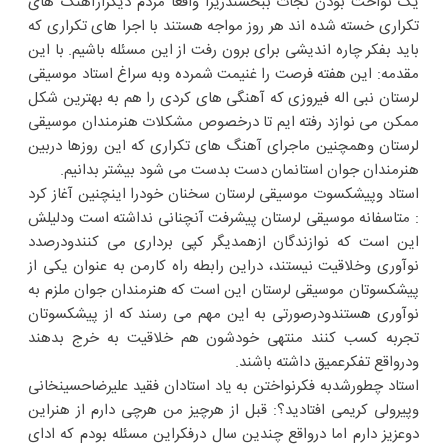
یک نواخت بودن نجات ببخشندزیرا واقعا مردم دیگرازآهنگ های
تکراری خسته شده اند هر روز مواجه هستند با اجرا های تکراری که
باید بفکر چاره اندیشی برای برون رفت از این مسئله باشیم. با این
مقدمه: این هفته فرصت را غنیمت شمرده وبه سراغ استاد موسیقی
لرستان نبی اله فیروزی که آهنگی های کردی را هم به بهترین شکل
ممکن می نوازد رفته ایم تا درخصوص مشکلات هنرمندان موسیقی
لرستان وهمچنین ماجرای آهنگ های تکراری که این روزها دربین
هنرمندان جوان استانمان دست بدست می شود بیشتر بدانیم.
استاد وپیشکسوت موسیقی لرستان سخنان خودرا اینچنین آغاز کرد
: متاسفانه موسیقی لرستان پیشرفت آنچنانی نداشته است ودلیلش
این است که نوازندگان ازهمدیگر کپی برداری می کنندودرصدد
نوآوری وخلاقیت نیستند، دراین رابطه راه کارمن به عنوان یکی از
پیشکسوتان موسیقی لرستان این است که هنرمندان جوان ملزم به
نوآوری هستندودرصورتی به این مهم می رسند که از پیشکسوتان
تجربه کسب کنند منتهی خودشون هم خلاقیت به خرج بدهند
ودرواقع تفکرعمیق داشته باشند.
استاد چطورشدبه فکرنواختن به یاد استادان فقید علیرضاحسینخانی
وپیرولی کریمی افتادید؟: قبل از هرچیز من هرچی دارم از هنراین
دوعزیز دارم اما درواقع چندین سال درفکراین مسئله بودم که ادای