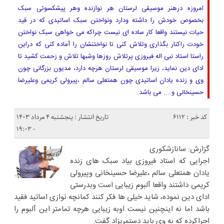
امروزه درهنر موسیقی لرستان هر نوازنده وهر پیشکسوتی سبک
بخصوص خودش را داشته ودارد ونواختن سبک اساتیدی که در قید
حیات نیستند واقعا کار ساده ای نیست چراکه می خواهی سبک نواختن
خودت راکنار بگذاری وتلاش کنی تا نواختنشان را آماده کنی که دراین
راستا استاد نبی اله فیروزی پرتلاش روزها وشبها تلاش و زحمت کشید تا
ادای دین نماید، زیرا موسیقی لرستان هرچه دارد، مدیون بزرگانی چون
وی و زنده یادان اساتیدی چون همتعلی سالم ،پیرولی کریمی وعلیرضا
حسینخانی و.... می باشد.
کد خبر : 6112
تاریخ انتشار : پنجشنبه ۴ مرداد ۱۴۰۳
- ۱۹:۰۳
گزارش: سانازشکوری
اجرایی که استاد فیروزی بیاد سبک های زنده
یادان همتعلی سالم ،علیرضا حسینخانی وپیرولی
کریمی داشتند واقعا آلبوم زیبایی است وبدرستی
ادای دین نموده، شاید خیلی ها فکر کنند کمانچه نوازی اساتید فقید
باشد اما نه اینچنین نیست اوبه زیبایی هرچه تمامتر این آلبوم را
اجراکرده که به وی باید دستمریزاد گفت.