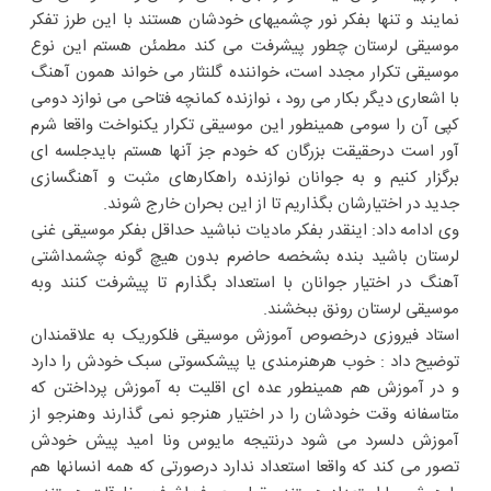
نمایند و تنها بفکر نور چشمیهای خودشان هستند با این طرز تفکر
موسیقی لرستان چطور پیشرفت می کند مطمئن هستم این نوع
موسیقی تکرار مجدد است، خواننده گلنثار می خواند همون آهنگ
با اشعاری دیگر بکار می رود ، نوازنده کمانچه فتاحی می نوازد دومی
کپی آن را سومی همینطور این موسیقی تکرار یکنواخت واقعا شرم
آور است درحقیقت بزرگان که خودم جز آنها هستم بایدجلسه ای
برگزار کنیم و به جوانان نوازنده راهکارهای مثبت و آهنگسازی
جدید در اختیارشان بگذاریم تا از این بحران خارج شوند.
وی ادامه داد: اینقدر بفکر مادیات نباشید حداقل بفکر موسیقی غنی
لرستان باشید بنده بشخصه حاضرم بدون هیچ گونه چشمداشتی
آهنگ در اختیار جوانان با استعداد بگذارم تا پیشرفت کنند وبه
موسیقی لرستان رونق ببخشند.
استاد فیروزی درخصوص آموزش موسیقی فلکوریک به علاقمندان
توضیح داد : خوب هرهنرمندی یا پیشکسوتی سبک خودش را دارد
و در آموزش هم همینطور عده ای اقلیت به آموزش پرداختن که
متاسفانه وقت خودشان را در اختیار هنرجو نمی گذارند وهنرجو از
آموزش دلسرد می شود درنتیجه مایوس ونا امید پیش خودش
تصور می کند که واقعا استعداد ندارد درصورتی که همه انسانها هم