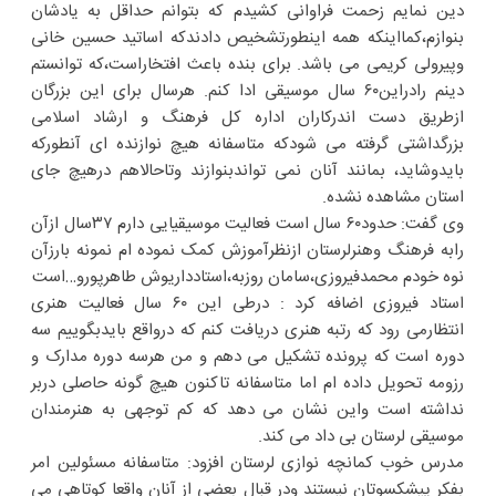
دین نمایم زحمت فراوانی کشیدم که بتوانم حداقل به یادشان
بنوازم،کمااینکه همه اینطورتشخیص دادندکه اساتید حسین خانی
وپیرولی کریمی می باشد. برای بنده باعث افتخاراست،که توانستم
دینم رادراین۶۰ سال موسیقی ادا کنم. هرسال برای این بزرگان
ازطریق دست اندرکاران اداره کل فرهنگ و ارشاد اسلامی
بزرگداشتی گرفته می شودکه متاسفانه هیچ نوازنده ای آنطورکه
بایدوشاید، بمانند آنان نمی تواندبنوازند وتاحالاهم درهیچ جای
استان مشاهده نشده.
وی گفت: حدود۶۰ سال است فعالیت موسیقیایی دارم ۳۷سال ازآن
رابه فرهنگ وهنرلرستان ازنظرآموزش کمک نموده ام نمونه بارزآن
نوه خودم محمدفیروزی،سامان روزبه،استادداریوش طاهرپورو…است
استاد فیروزی اضافه کرد : درطی این ۶۰ سال فعالیت هنری
انتظارمی رود که رتبه هنری دریافت کنم که درواقع بایدبگوییم سه
دوره است که پرونده تشکیل می دهم و من هرسه دوره مدارک و
رزومه تحویل داده ام اما متاسفانه تاکنون هیچ گونه حاصلی دربر
نداشته است واین نشان می دهد که کم توجهی به هنرمندان
موسیقی لرستان بی داد می کند.
مدرس خوب کمانچه نوازی لرستان افزود: متاسفانه مسئولین امر
بفکر پیشکسوتان نیستند ودر قبال بعضی از آنان واقعا کوتاهی می