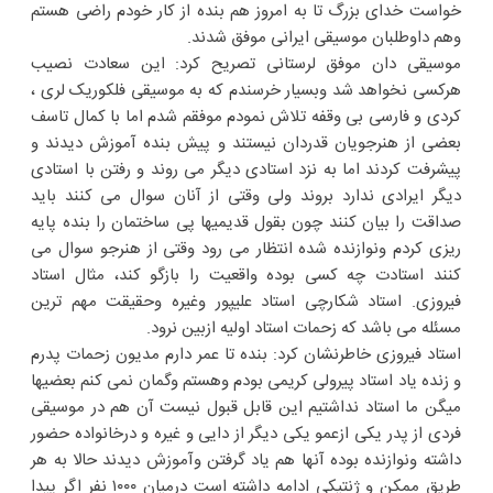
خواست خدای بزرگ تا به امروز هم بنده از کار خودم راضی هستم
وهم داوطلبان موسیقی ایرانی موفق شدند.
موسیقی دان موفق لرستانی تصریح کرد: این سعادت نصیب
هرکسی نخواهد شد وبسیار خرسندم که به موسیقی فلکوریک لری ،
کردی و فارسی بی وقفه تلاش نمودم موفقم شدم اما با کمال تاسف
بعضی از هنرجویان قدردان نیستند و پیش بنده آموزش دیدند و
پیشرفت کردند اما به نزد استادی دیگر می روند و رفتن با استادی
دیگر ایرادی ندارد بروند ولی وقتی از آنان سوال می کنند باید
صداقت را بیان کنند چون بقول قدیمیها پی ساختمان را بنده پایه
ریزی کردم ونوازنده شده انتظار می رود وقتی از هنرجو سوال می
کنند استادت چه کسی بوده واقعیت را بازگو کند، مثال استاد
فیروزی. استاد شکارچی استاد علیپور وغیره وحقیقت مهم ترین
مسئله می باشد که زحمات استاد اولیه ازبین نرود.
استاد فیروزی خاطرنشان کرد: بنده تا عمر دارم مدیون زحمات پدرم
و زنده یاد استاد پیرولی کریمی بودم وهستم وگمان نمی کنم بعضیها
میگن ما استاد نداشتیم این قابل قبول نیست آن هم در موسیقی
فردی از پدر یکی ازعمو یکی دیگر از دایی و غیره و درخانواده حضور
داشته ونوازنده بوده آنها هم یاد گرفتن وآموزش دیدند حالا به هر
طریق ممکن و ژنتیکی ادامه داشته است درمیان ۱۰۰۰ نفر اگر پیدا