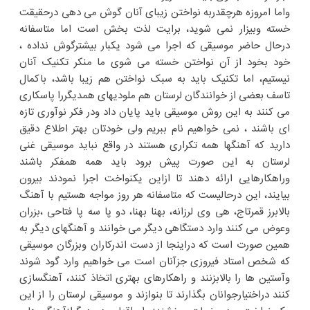
واما امروزه هرچقدربه نواختن زیبای آنان گوش می دهی درحقیقت
خسته وبیزار نمی شوید، برایت لذت بخش است اما متاسفانه
درحال حاضر موسیقی که اجرا می شود یکبار بیشترگوش نداده ،
خود بخود از آن نواختن خسته می شوی ما منکر تکنیک آنان
نیستیم، اما تکنیک باید به سبک نواختن هم زیبا باشد، باکمال
تاسف بعضی از خوانندگان لرستان هم ملودیهای همدیگررا پاسکاری
می کنند به این روش موسیقی باید پایان داد ودر فکر نوآوری تازه
ای باشند ، نمی خواهیم نام ببریم ولی خودتان بهتر اطلاع دقیق
دارید که آهنگها همه تکراری هستند در واقع نباید موسیقی غنی
لرستان به این صورت پیش برود باید همه همفکر باشند
وراهکارهایی ارائه دهند تا ازاین یکنواخت اجرا نمودند بیرون
بیایند، این درحالیست که متاسفانه هر روز مواجه هستیم با آهنگ
بالابرز قمرتاج، هی وی لرزانه، بهنا بهنا، دو پا سه پا فتاحی ،بزران
وعوض می کنند وارد دستگاهی دیگر می خوانند و آهنگهای دیگر به
همین صورت است که دراینجا از دست اندرکاران وبزرگان موسیقی
که شخص استاد فیروزی جزآنان است می خواهیم وارد گود شوند
وآستین ها را بالابزنند و راهکارهای بهتری اتخاذ کنند، آهنگسازی
کنند دراختیارجوانان بگذارند تا بنوازند و موسیقی لرستان را از این