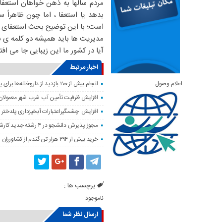
مردم سالها به ذهن خواهان استعفا
بدهد یا استعفا ، اما چون ظاهراً
است؛ با این توضیح بحث استعفای م
مدیریت ها باید همیشه دو کلمه ی بقا
آیا در کشور ما این زیبایی جا می افت
اخبار مرتبط
اعلام وصول
انجام بیش از ۲۰۰ بازدید از داروخانه‌ها برای پایش وضعیت دارویی لرستان
افزایش ظرفیت تأمین آب شرب شهر معمولان
افزایش چشمگیراعتبارات آبخیزداری پلدختر 
مجوز پذیرش دانشجو در ۴ رشته جدید کارشناسی‌ارشد دانشگاه لرستان صادر شد
خرید بیش از ۲۹۴ هزار تن گندم از کشاورزان لرستان
برچسب ها :
ناموجود
ارسال نظر شما