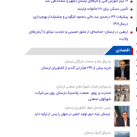
۱۲ مرکز آموزش فنی و حرفه‌ای لرستان تجهیز و ساماندهی شد
تأمین مسکن برای ۱۲۱ خانواده نیازمند
پیشرفت ۳۶ درصدی سد عالی محمود الیگودرز و چشم‌انداز بهره‌برداری
درسال۱۴۰۷
اربعین در لرستان؛ حماسه‌ای از عشق حسینی و تجدید میثاق با آرمان‌های
ولایت
اقتصادی
مدیرکل غله و خدمات بازرگانی لرستان :
خرید بیش از ۲۹۴ هزار تن گندم از کشاورزان لرستان
مدیرعامل شرکت شهرک‌های صنعتی لرستان:
حمایت و رونق صنعت پلاستیک لرستان روی میز شرکت
شهرکهای صنعتی
رئیس سازمان جهاد کشاورزی لرستان:
لرستان رتبه دوم تولید انجیر در جهان را پس از ترکیه دارد
مدیرکل گمرک لرستان