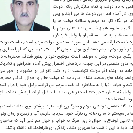
 به نام دولت با تمام سازکارش رفته. دولت
روی کار آمده اند. این دولت ها می آیند و پس
 در نگاه کلی به مردم و متقابلاً دولت ها یا
لازم و ملزوم هم پیش می آیند یعنی مردم با
مستقیم و‌یا غیر مستقیم او‌ را وکیل خود قرار
ود خدمت ارائه می دهد. این صورت ساده ی دولت مردم است. بناست دولت
در خور مردم انجام دهد،این روال طبیعی کار است. در جایی که قهرا خطری و
ر بگیرد دولت« وکیل » موظف است موکلین خود را بطور شفاف، محترمانه در
وجیه های منطقی در این جهت، درکاهش اضطرار پیش آمده همراهی و تشریک
ند به اینکه اگر دولت نتوانست اداره کند، ناتوانی او مشهود و اظهر من
واهد و‌ادله های متعدد نشان می دهد که دولت حال و احوال زندگی متعارف
د و‌ حیات آنها را به مخاطره انداخته ، مردم می توانند وکیل خود را عزل کنند
 وکیل که همان « دولت» است راهی ندارد باید قبل از اضرار بیش به اجتماع
د، استعفا دهد.
 با نگاه کاهش دردهای مردم و جلوگیری از خسارت بیشتر، عین عدالت است و
ا در سیستم اداره ی خانه ی بزرگ خود. سرمایه داریم، آب و زمین و زمان و‌نور
به تامین اوضاع و احوال داریم.‌ هرگز به خواب و خیال هم نمی آید که صاحبان
ند. باید با این داشت ها سروری کنند ، زندگی ای شرافتمندانه داشته باشند.