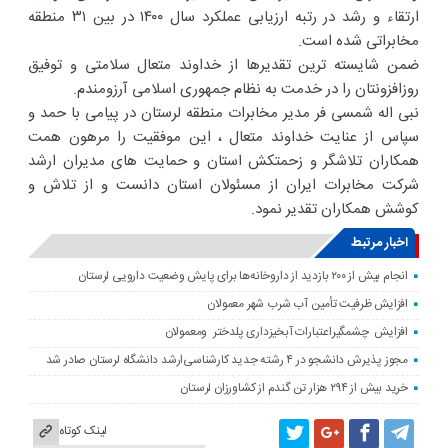
ارتقاء و رشد در رتبه ارزیابی عملکرد سال ۱۴۰۰ در بین ۳۱ منطقه
مخابراتی شده است.
ضمن شایسته ترین تقدیرها از خداوند متعال سلامتی و توفیق
روزافزونتان را در خدمت به نظام جمهوری اسلامی آرزومندم.
نبی اله شمسی فر مدیر مخابرات منطقه لرستان در پیامی با حمد و
سپاس از عنایت خداوند متعال ، این موفقیت را مرهون همت
همکاران تلاشگر و زحمتکش استان و حمایت های مدیران ارشد
شرکت مخابرات ایران از مسئولان استان دانست و از تلاش و
کوشش همکاران تقدیر نمود.
اخبار مرتبط
انجام بیش از ۲۰۰ بازدید از داروخانه‌ها برای پایش وضعیت دارویی لرستان
افزایش ظرفیت تأمین آب شرب شهر معمولان
افزایش چشمگیراعتبارات آبخیزداری پلدختر ومعمولان
مجوز پذیرش دانشجو در ۴ رشته جدید کارشناسی‌ارشد دانشگاه لرستان صادر شد
خرید بیش از ۲۹۴ هزار تن گندم از کشاورزان لرستان
لینک کوتاه