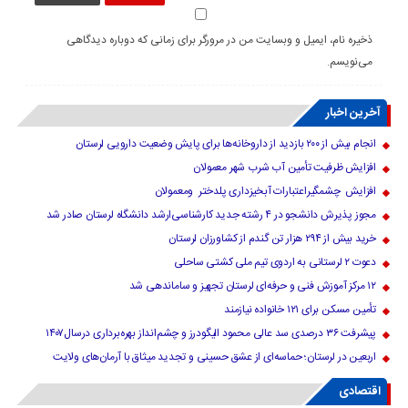
ذخیره نام، ایمیل و وبسایت من در مرورگر برای زمانی که دوباره دیدگاهی
می‌نویسم.
آخرین اخبار
انجام بیش از ۲۰۰ بازدید از داروخانه‌ها برای پایش وضعیت دارویی لرستان
افزایش ظرفیت تأمین آب شرب شهر معمولان
افزایش چشمگیراعتبارات آبخیزداری پلدختر ومعمولان
مجوز پذیرش دانشجو در ۴ رشته جدید کارشناسی‌ارشد دانشگاه لرستان صادر شد
خرید بیش از ۲۹۴ هزار تن گندم از کشاورزان لرستان
دعوت ۲ لرستانی به اردوی تیم ملی کشتی ساحلی
۱۲ مرکز آموزش فنی و حرفه‌ای لرستان تجهیز و ساماندهی شد
تأمین مسکن برای ۱۲۱ خانواده نیازمند
پیشرفت ۳۶ درصدی سد عالی محمود الیگودرز و چشم‌انداز بهره‌برداری درسال۱۴۰۷
اربعین در لرستان؛ حماسه‌ای از عشق حسینی و تجدید میثاق با آرمان‌های ولایت
اقتصادی