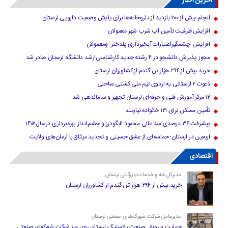
آخرین اخبار
انجام بیش از ۲۰۰ بازدید از داروخانه‌ها برای پایش وضعیت دارویی لرستان
افزایش ظرفیت تأمین آب شرب شهر معمولان
افزایش چشمگیراعتبارات آبخیزداری پلدختر ومعمولان
مجوز پذیرش دانشجو در ۴ رشته جدید کارشناسی‌ارشد دانشگاه لرستان صادر شد
خرید بیش از ۲۹۴ هزار تن گندم از کشاورزان لرستان
دعوت ۲ لرستانی به اردوی تیم ملی کشتی ساحلی
۱۲ مرکز آموزش فنی و حرفه‌ای لرستان تجهیز و ساماندهی شد
تأمین مسکن برای ۱۲۱ خانواده نیازمند
پیشرفت ۳۶ درصدی سد عالی محمود الیگودرز و چشم‌انداز بهره‌برداری درسال۱۴۰۷
اربعین در لرستان؛ حماسه‌ای از عشق حسینی و تجدید میثاق با آرمان‌های ولایت
اقتصادی
مدیرکل غله و خدمات بازرگانی لرستان :
خرید بیش از ۲۹۴ هزار تن گندم از کشاورزان لرستان
مدیرعامل شرکت شهرک‌های صنعتی لرستان:
حمایت و رونق صنعت پلاستیک لرستان روی میز شرکت شهرکهای صنعتی