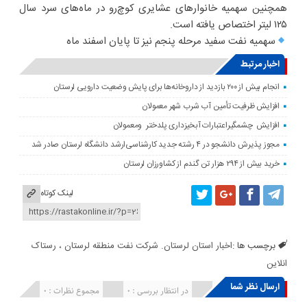
همچنین سهمیه خانوارهای عشایری کوچ‌رو در ماه‌های سرد سال
۱۲۵ لیتر اختصاص یافته است.
سهمیه نفت سفید مرحله پنجم نیز تا پایان اسفند ماه
اخبار مرتبط
انجام بیش از ۲۰۰ بازدید از داروخانه‌ها برای پایش وضعیت دارویی لرستان
افزایش ظرفیت تأمین آب شرب شهر معمولان
افزایش چشمگیراعتبارات آبخیزداری پلدختر ومعمولان
مجوز پذیرش دانشجو در ۴ رشته جدید کارشناسی‌ارشد دانشگاه لرستان صادر شد
خرید بیش از ۲۹۴ هزار تن گندم از کشاورزان لرستان
لینک کوتاه
برچسب ها :
اخبار استان لرستان. شرکت نفت منطقه لرستان ، رستاک
انلاین
ارسال نظر شما
انتشار یافته : ۰
در انتظار بررسی : 0
مجموع نظرات : 0