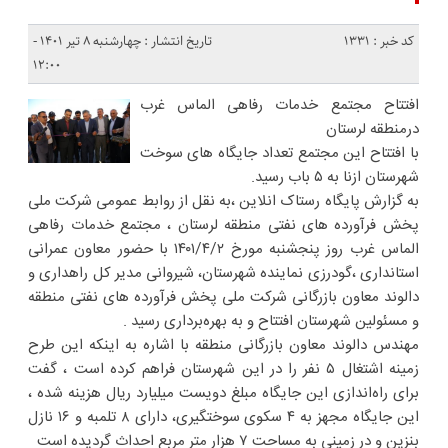
کد خبر : 1331
تاریخ انتشار : چهارشنبه ۸ تیر ۱۴۰۱ -
۱۲:۰۰
افتتاح مجتمع خدمات رفاهی الماس غرب
درمنطقه لرستان
با افتتاح این مجتمع تعداد جایگاه های سوخت
شهرستان ازنا به ۵ باب رسید.
به گزارش پایگاه رستاک انلاین ،به نقل از روابط عمومی شرکت ملی
پخش فرآورده های نفتی منطقه لرستان ، مجتمع خدمات رفاهی
الماس غرب روز پنجشنبه مورخ ۱۴۰۱/۴/۲ با حضور معاون عمرانی
استانداری ،گودرزی نماینده شهرستان، شیروانی مدیر کل راهداری و
دالوند معاون بازرگانی شرکت ملی پخش فرآورده های نفتی منطقه
و مسئولین شهرستان افتتاح و به بهره‌برداری رسید .
مهندس دالوند معاون بازرگانی منطقه با اشاره به اینکه این طرح
زمینه اشتغال ۵ نفر را در این شهرستان فراهم کرده است ، گفت
برای راه‌اندازی این جایگاه مبلغ دویست میلیارد ریال هزینه شده ،
این جایگاه مجهز به ۴ سکوی سوختگیری، دارای ۸ تلمبه و ۱۶ نازل
بنزین و در زمینی به مساحت ۷ هزار متر مربع احداث گردیده است