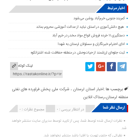
اخبار مرتبط
کمربند جنوبی خرم‌‌آباد روشن می‌شود
هیچ دانش‌آموزی در استان نباید از عدالت آموزشی محروم بماند
دستگیری ۱۱ خرده فروش انواع مواد مخدر در خرم آباد
ادای احترام خبرنگاران و مسئولان لرستان به شهدا
ثبت جلوه‌ای ارزشمند از حیات‌وحش در منطقه حفاظت شده اشترانکوه
لینک کوتاه
برچسب ها :
اخبار استان لرستان ، شرکت ملی پخش فراورده های نفتی
منطقه لرستان،رستاک انلاین
ارسال نظر شما
انتشار یافته : ۰
در انتظار بررسی : 0
مجموع نظرات : 0
نظرات ارسال شده توسط شما، پس از تایید توسط مدیران سایت منتشر خواهد
شد.
نظراتی که حاوی تهمت یا افترا باشد منتشر نخواهد شد.