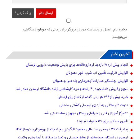
ارسال نظر
پاک کردن !
ذخیره نام، ایمیل و وبسایت من در مرورگر برای زمانی که دوباره دیدگاهی
می‌نویسم.
آخرین اخبار
انجام بیش از ۲۰۰ بازدید از داروخانه‌ها برای پایش وضعیت دارویی لرستان
افزایش ظرفیت تأمین آب شرب شهر معمولان
افزایش چشمگیراعتبارات آبخیزداری پلدختر ومعمولان
مجوز پذیرش دانشجو در ۴ رشته جدید کارشناسی‌ارشد دانشگاه لرستان صادر شد
خرید بیش از ۲۹۴ هزار تن گندم از کشاورزان لرستان
دعوت ۲ لرستانی به اردوی تیم ملی کشتی ساحلی
۱۲ مرکز آموزش فنی و حرفه‌ای لرستان تجهیز و ساماندهی شد
تأمین مسکن برای ۱۲۱ خانواده نیازمند
پیشرفت ۳۶ درصدی سد عالی محمود الیگودرز و چشم‌انداز بهره‌برداری درسال۱۴۰۷
اربعین در لرستان؛ حماسه‌ای از عشق حسینی و تجدید میثاق با آرمان‌های ولایت